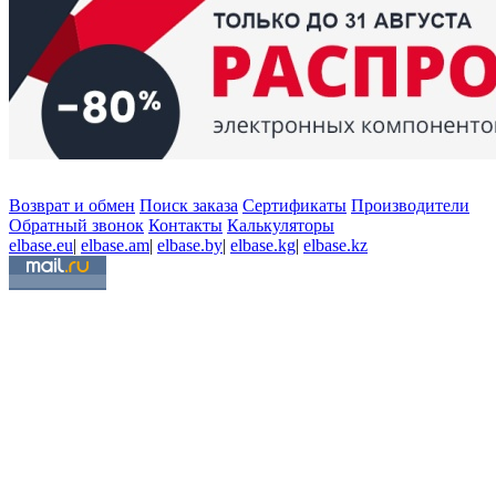
Возврат и обмен
Поиск заказа
Сертификаты
Производители
Обратный звонок
Контакты
Калькуляторы
elbase.eu
|
elbase.am
|
elbase.by
|
elbase.kg
|
elbase.kz