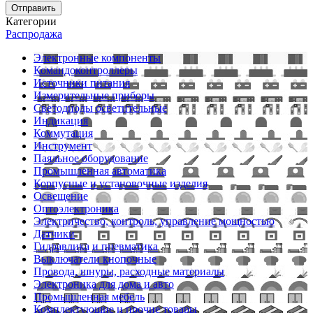
Отправить
Категории
Распродажа
Электронные компоненты
Командоконтроллеры
Источники питания
Измерительные приборы
Светодиоды осветительные
Индикация
Коммутация
Инструмент
Паяльное оборудование
Промышленная автоматика
Корпусные и установочные изделия
Освещение
Оптоэлектроника
Электричество, контроль, управление мощностью
Датчики
Гидравлика и пневматика
Выключатели кнопочные
Провода, шнуры, расходные материалы
Электроника для дома и авто
Промышленная мебель
Комплектующие и прочие товары