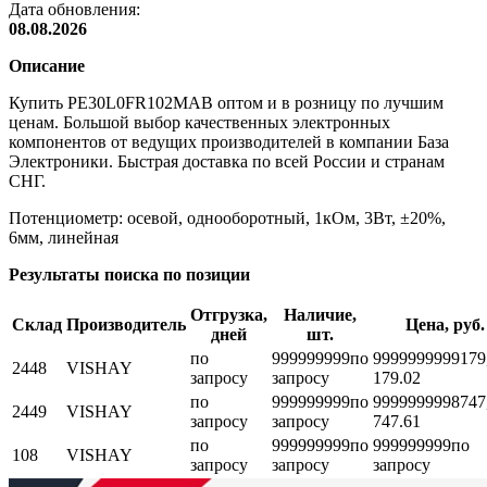
Дата обновления:
08.08.2026
Описание
Купить PE30L0FR102MAB оптом и в розницу по лучшим
ценам. Большой выбор качественных электронных
компонентов от ведущих производителей в компании База
Электроники. Быстрая доставка по всей России и странам
СНГ.
Потенциометр: осевой, однооборотный, 1кОм, 3Вт, ±20%,
6мм, линейная
Результаты поиска по позиции
Отгрузка,
Наличие,
Склад
Производитель
Цена, руб.
дней
шт.
по
999999999
по
999999999
9179
2448
VISHAY
запросу
запросу
179.02
по
999999999
по
999999999
8747
2449
VISHAY
запросу
запросу
747.61
по
999999999
по
999999999
по
108
VISHAY
запросу
запросу
запросу