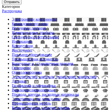
Отправить
Категории
Распродажа
Электронные компоненты
Командоконтроллеры
Источники питания
Измерительные приборы
Светодиоды осветительные
Индикация
Коммутация
Инструмент
Паяльное оборудование
Промышленная автоматика
Корпусные и установочные изделия
Освещение
Оптоэлектроника
Электричество, контроль, управление мощностью
Датчики
Гидравлика и пневматика
Выключатели кнопочные
Провода, шнуры, расходные материалы
Электроника для дома и авто
Промышленная мебель
Комплектующие и прочие товары