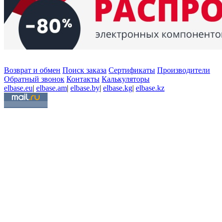
Возврат и обмен
Поиск заказа
Сертификаты
Производители
Обратный звонок
Контакты
Калькуляторы
elbase.eu
|
elbase.am
|
elbase.by
|
elbase.kg
|
elbase.kz