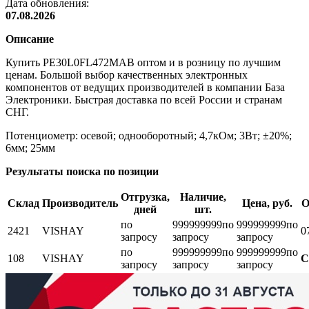
Дата обновления:
07.08.2026
Описание
Купить PE30L0FL472MAB оптом и в розницу по лучшим
ценам. Большой выбор качественных электронных
компонентов от ведущих производителей в компании База
Электроники. Быстрая доставка по всей России и странам
СНГ.
Потенциометр: осевой; однооборотный; 4,7кОм; 3Вт; ±20%;
6мм; 25мм
Результаты поиска по позиции
Отгрузка,
Наличие,
Склад
Производитель
Цена, руб.
О
дней
шт.
по
999999999
по
999999999
по
2421
VISHAY
0
запросу
запросу
запросу
по
999999999
по
999999999
по
108
VISHAY
С
запросу
запросу
запросу