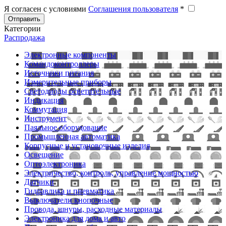
Я согласен с условиями
Соглашения пользователя
*
Отправить
Категории
Распродажа
Электронные компоненты
Командоконтроллеры
Источники питания
Измерительные приборы
Светодиоды осветительные
Индикация
Коммутация
Инструмент
Паяльное оборудование
Промышленная автоматика
Корпусные и установочные изделия
Освещение
Оптоэлектроника
Электричество, контроль, управление мощностью
Датчики
Гидравлика и пневматика
Выключатели кнопочные
Провода, шнуры, расходные материалы
Электроника для дома и авто