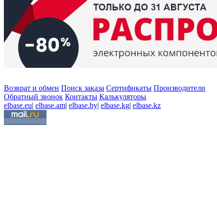
Возврат и обмен
Поиск заказа
Сертификаты
Производители
Обратный звонок
Контакты
Калькуляторы
elbase.eu
|
elbase.am
|
elbase.by
|
elbase.kg
|
elbase.kz