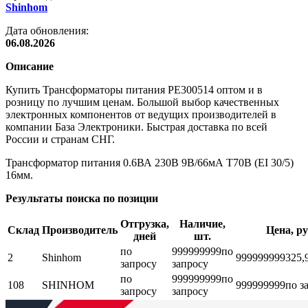
Shinhom
Дата обновления:
06.08.2026
Описание
Купить Трансформаторы питания PE300514 оптом и в
розницу по лучшим ценам. Большой выбор качественных
электронных компонентов от ведущих производителей в
компании База Электроники. Быстрая доставка по всей
России и странам СНГ.
Трансформатор питания 0.6ВА 230В 9В/66мА T70B (EI 30/5)
16мм.
Результаты поиска по позиции
Отгрузка,
Наличие,
Склад
Производитель
Цена, ру
дней
шт.
по
999999999
по
2
Shinhom
999999999
325,
запросу
запросу
по
999999999
по
108
SHINHOM
999999999
по з
запросу
запросу