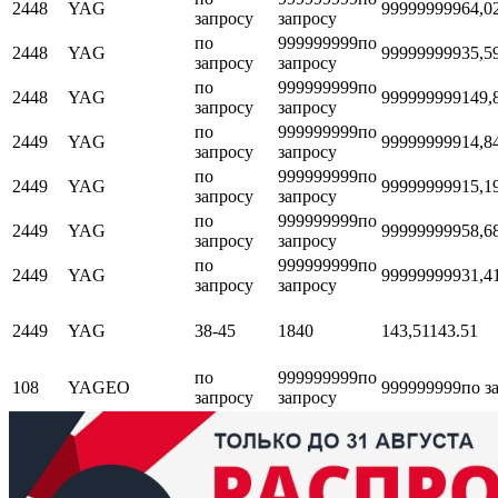
2448
YAG
999999999
64,0
запросу
запросу
по
999999999
по
2448
YAG
999999999
35,5
запросу
запросу
по
999999999
по
2448
YAG
999999999
149,
запросу
запросу
по
999999999
по
2449
YAG
999999999
14,8
запросу
запросу
по
999999999
по
2449
YAG
999999999
15,1
запросу
запросу
по
999999999
по
2449
YAG
999999999
58,6
запросу
запросу
по
999999999
по
2449
YAG
999999999
31,4
запросу
запросу
2449
YAG
38-45
1840
143,51
143.51
по
999999999
по
108
YAGEO
999999999
по з
запросу
запросу