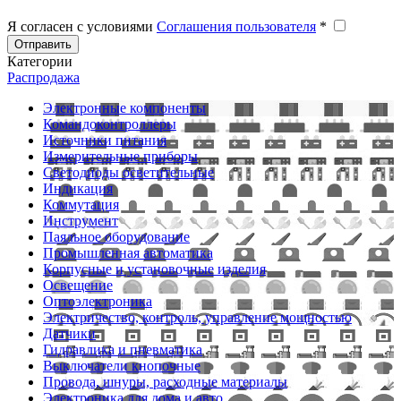
Я согласен с условиями
Соглашения пользователя
*
Отправить
Категории
Распродажа
Электронные компоненты
Командоконтроллеры
Источники питания
Измерительные приборы
Светодиоды осветительные
Индикация
Коммутация
Инструмент
Паяльное оборудование
Промышленная автоматика
Корпусные и установочные изделия
Освещение
Оптоэлектроника
Электричество, контроль, управление мощностью
Датчики
Гидравлика и пневматика
Выключатели кнопочные
Провода, шнуры, расходные материалы
Электроника для дома и авто