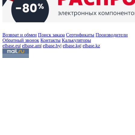
Возврат и обмен
Поиск заказа
Сертификаты
Производители
Обратный звонок
Контакты
Калькуляторы
elbase.eu
|
elbase.am
|
elbase.by
|
elbase.kg
|
elbase.kz