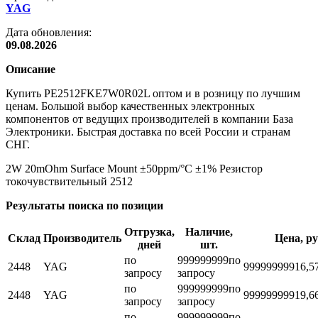
YAG
Дата обновления:
09.08.2026
Описание
Купить PE2512FKE7W0R02L оптом и в розницу по лучшим
ценам. Большой выбор качественных электронных
компонентов от ведущих производителей в компании База
Электроники. Быстрая доставка по всей России и странам
СНГ.
2W 20mOhm Surface Mount ±50ppm/°C ±1% Резистор
токочувствительный 2512
Результаты поиска по позиции
Отгрузка,
Наличие,
Склад
Производитель
Цена, ру
дней
шт.
по
999999999
по
2448
YAG
999999999
16,5
запросу
запросу
по
999999999
по
2448
YAG
999999999
19,6
запросу
запросу
по
999999999
по