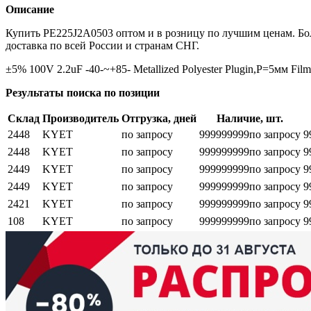
Описание
Купить PE225J2A0503 оптом и в розницу по лучшим ценам. Бо
доставка по всей России и странам СНГ.
±5% 100V 2.2uF -40-~+85- Metallized Polyester Plugin,P=5мм Film
Результаты поиска по позиции
Склад
Производитель
Отгрузка, дней
Наличие, шт.
2448
KYET
по запросу
999999999
по запросу
9
2448
KYET
по запросу
999999999
по запросу
9
2449
KYET
по запросу
999999999
по запросу
9
2449
KYET
по запросу
999999999
по запросу
9
2421
KYET
по запросу
999999999
по запросу
9
108
KYET
по запросу
999999999
по запросу
9