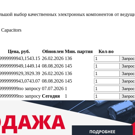
льшой выбор качественных электронных компонентов от ведущи
 Capacitors
Цена, руб.
Обновлен
Мин. партия
Кол-во
99999999
43,15
43.15
26.02.2026
136
Запрос
99999999
49,14
49.14
08.08.2026
145
Запрос
99999999
29,39
29.39
26.02.2026
136
Запрос
99999999
43,07
43.07
08.08.2026
145
Запрос
99999999
по запросу
07.07.2026
1
Запрос
99999999
по запросу
Сегодня
1
Запрос