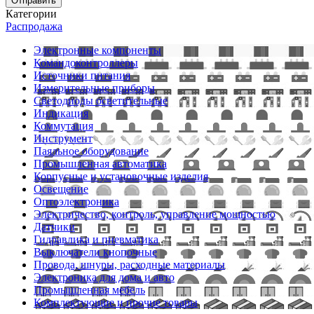
Отправить
Категории
Распродажа
Электронные компоненты
Командоконтроллеры
Источники питания
Измерительные приборы
Светодиоды осветительные
Индикация
Коммутация
Инструмент
Паяльное оборудование
Промышленная автоматика
Корпусные и установочные изделия
Освещение
Оптоэлектроника
Электричество, контроль, управление мощностью
Датчики
Гидравлика и пневматика
Выключатели кнопочные
Провода, шнуры, расходные материалы
Электроника для дома и авто
Промышленная мебель
Комплектующие и прочие товары