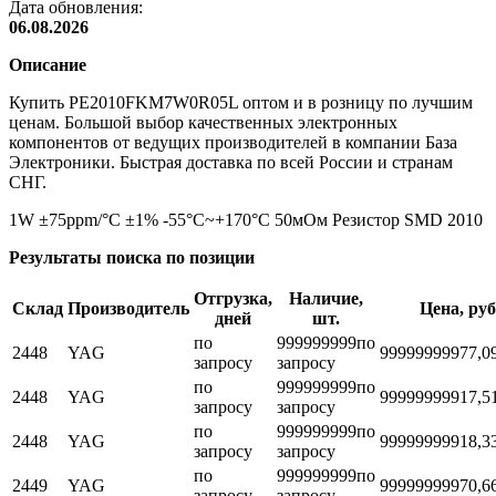
Дата обновления:
06.08.2026
Описание
Купить PE2010FKM7W0R05L оптом и в розницу по лучшим
ценам. Большой выбор качественных электронных
компонентов от ведущих производителей в компании База
Электроники. Быстрая доставка по всей России и странам
СНГ.
1W ±75ppm/°C ±1% -55°C~+170°C 50мОм Резистор SMD 2010
Результаты поиска по позиции
Отгрузка,
Наличие,
Склад
Производитель
Цена, руб
дней
шт.
по
999999999
по
2448
YAG
999999999
77,0
запросу
запросу
по
999999999
по
2448
YAG
999999999
17,5
запросу
запросу
по
999999999
по
2448
YAG
999999999
18,3
запросу
запросу
по
999999999
по
2449
YAG
999999999
70,6
запросу
запросу