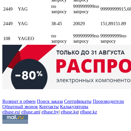
по
999999999
по
2449
YAG
999999999
15,6
запросу
запросу
2449
YAG
38-45
20029
151,89
151.89
по
999999999
по
999999999
по
108
YAGEO
запросу
запросу
запросу
Возврат и обмен
Поиск заказа
Сертификаты
Производители
Обратный звонок
Контакты
Калькуляторы
elbase.eu
|
elbase.am
|
elbase.by
|
elbase.kg
|
elbase.kz