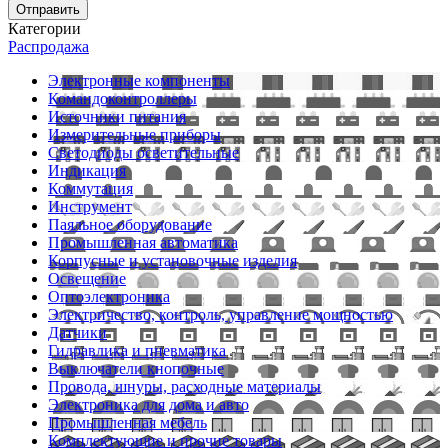
Отправить
Категории
Распродажа
Электронные компоненты
Командоконтроллеры
Источники питания
Измерительные приборы
Светодиоды осветительные
Индикация
Коммутация
Инструмент
Паяльное оборудование
Промышленная автоматика
Корпусные и установочные изделия
Освещение
Оптоэлектроника
Электричество, контроль, управление мощностью
Датчики
Гидравлика и пневматика
Выключатели кнопочные
Провода, шнуры, расходные материалы
Электроника для дома и авто
Промышленная мебель
Комплектующие и прочие товары