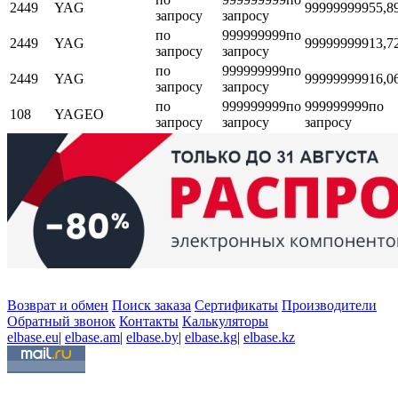
2449
YAG
999999999
55,8
запросу
запросу
по
999999999
по
2449
YAG
999999999
13,7
запросу
запросу
по
999999999
по
2449
YAG
999999999
16,0
запросу
запросу
по
999999999
по
999999999
по
108
YAGEO
запросу
запросу
запросу
Возврат и обмен
Поиск заказа
Сертификаты
Производители
Обратный звонок
Контакты
Калькуляторы
elbase.eu
|
elbase.am
|
elbase.by
|
elbase.kg
|
elbase.kz