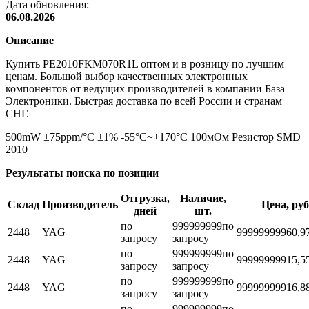
Дата обновления:
06.08.2026
Описание
Купить PE2010FKM070R1L оптом и в розницу по лучшим
ценам. Большой выбор качественных электронных
компонентов от ведущих производителей в компании База
Электроники. Быстрая доставка по всей России и странам
СНГ.
500mW ±75ppm/°C ±1% -55°C~+170°C 100мОм Резистор SMD
2010
Результаты поиска по позиции
Отгрузка,
Наличие,
Склад
Производитель
Цена, руб
дней
шт.
по
999999999
по
2448
YAG
999999999
60,9
запросу
запросу
по
999999999
по
2448
YAG
999999999
15,5
запросу
запросу
по
999999999
по
2448
YAG
999999999
16,8
запросу
запросу
по
999999999
по