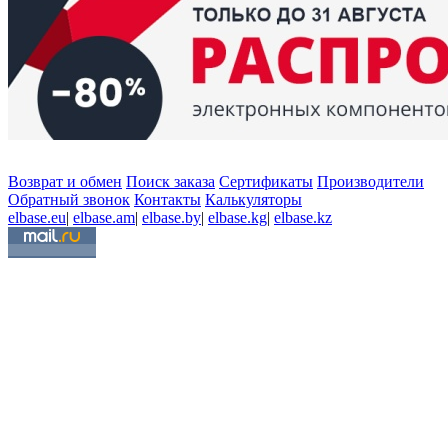
Возврат и обмен
Поиск заказа
Сертификаты
Производители
Обратный звонок
Контакты
Калькуляторы
elbase.eu
|
elbase.am
|
elbase.by
|
elbase.kg
|
elbase.kz