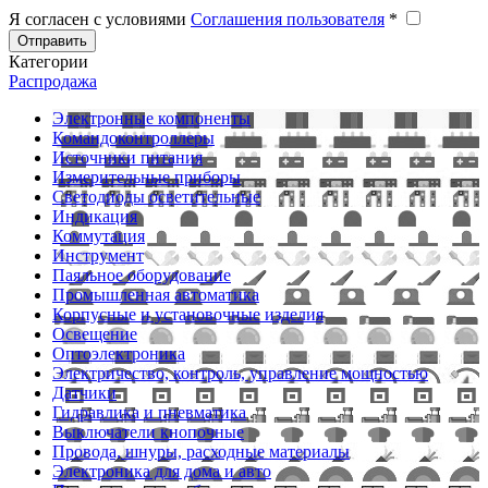
Я согласен с условиями
Соглашения пользователя
*
Отправить
Категории
Распродажа
Электронные компоненты
Командоконтроллеры
Источники питания
Измерительные приборы
Светодиоды осветительные
Индикация
Коммутация
Инструмент
Паяльное оборудование
Промышленная автоматика
Корпусные и установочные изделия
Освещение
Оптоэлектроника
Электричество, контроль, управление мощностью
Датчики
Гидравлика и пневматика
Выключатели кнопочные
Провода, шнуры, расходные материалы
Электроника для дома и авто