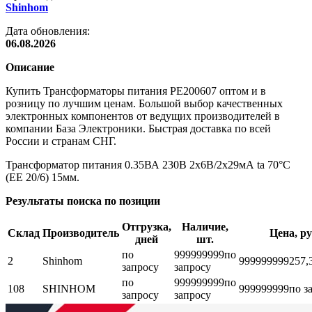
Shinhom
Дата обновления:
06.08.2026
Описание
Купить Трансформаторы питания PE200607 оптом и в
розницу по лучшим ценам. Большой выбор качественных
электронных компонентов от ведущих производителей в
компании База Электроники. Быстрая доставка по всей
России и странам СНГ.
Трансформатор питания 0.35ВА 230В 2х6В/2х29мА ta 70°C
(EE 20/6) 15мм.
Результаты поиска по позиции
Отгрузка,
Наличие,
Склад
Производитель
Цена, ру
дней
шт.
по
999999999
по
2
Shinhom
999999999
257,
запросу
запросу
по
999999999
по
108
SHINHOM
999999999
по з
запросу
запросу