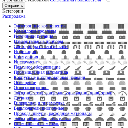
Отправить
Категории
Распродажа
Электронные компоненты
Командоконтроллеры
Источники питания
Измерительные приборы
Светодиоды осветительные
Индикация
Коммутация
Инструмент
Паяльное оборудование
Промышленная автоматика
Корпусные и установочные изделия
Освещение
Оптоэлектроника
Электричество, контроль, управление мощностью
Датчики
Гидравлика и пневматика
Выключатели кнопочные
Провода, шнуры, расходные материалы
Электроника для дома и авто
Промышленная мебель