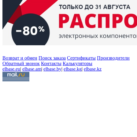
Возврат и обмен
Поиск заказа
Сертификаты
Производители
Обратный звонок
Контакты
Калькуляторы
elbase.eu
|
elbase.am
|
elbase.by
|
elbase.kg
|
elbase.kz