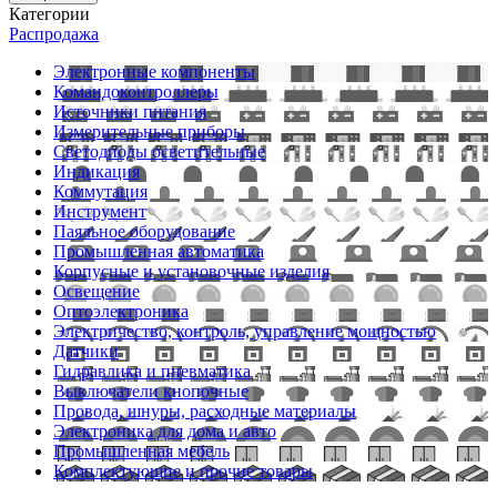
Категории
Распродажа
Электронные компоненты
Командоконтроллеры
Источники питания
Измерительные приборы
Светодиоды осветительные
Индикация
Коммутация
Инструмент
Паяльное оборудование
Промышленная автоматика
Корпусные и установочные изделия
Освещение
Оптоэлектроника
Электричество, контроль, управление мощностью
Датчики
Гидравлика и пневматика
Выключатели кнопочные
Провода, шнуры, расходные материалы
Электроника для дома и авто
Промышленная мебель
Комплектующие и прочие товары