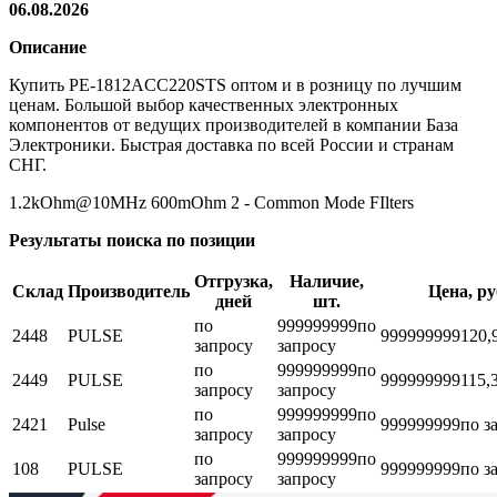
06.08.2026
Описание
Купить PE-1812ACC220STS оптом и в розницу по лучшим
ценам. Большой выбор качественных электронных
компонентов от ведущих производителей в компании База
Электроники. Быстрая доставка по всей России и странам
СНГ.
1.2kOhm@10MHz 600mOhm 2 - Common Mode FIlters
Результаты поиска по позиции
Отгрузка,
Наличие,
Склад
Производитель
Цена, ру
дней
шт.
по
999999999
по
2448
PULSE
999999999
120,
запросу
запросу
по
999999999
по
2449
PULSE
999999999
115,
запросу
запросу
по
999999999
по
2421
Pulse
999999999
по з
запросу
запросу
по
999999999
по
108
PULSE
999999999
по з
запросу
запросу