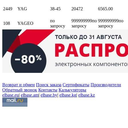
2449
YAG
38-45
20472
65
65.00
по
999999999
по
999999999
по
108
YAGEO
запросу
запросу
запросу
Возврат и обмен
Поиск заказа
Сертификаты
Производители
Обратный звонок
Контакты
Калькуляторы
elbase.eu
|
elbase.am
|
elbase.by
|
elbase.kg
|
elbase.kz