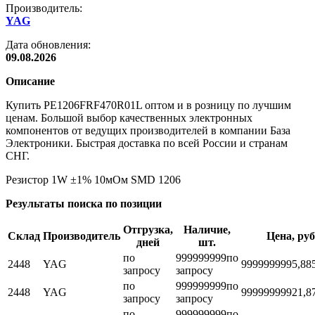
Производитель:
YAG
Дата обновления:
09.08.2026
Описание
Купить PE1206FRF470R01L оптом и в розницу по лучшим
ценам. Большой выбор качественных электронных
компонентов от ведущих производителей в компании База
Электроники. Быстрая доставка по всей России и странам
СНГ.
Резистор 1W ±1% 10мОм SMD 1206
Результаты поиска по позиции
Отгрузка,
Наличие,
Склад
Производитель
Цена, руб
дней
шт.
по
999999999
по
2448
YAG
999999999
5,88
запросу
запросу
по
999999999
по
2448
YAG
999999999
21,8
запросу
запросу
по
999999999
по