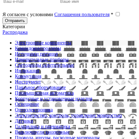
Я согласен с условиями
Соглашения пользователя
*
Отправить
Категории
Распродажа
Электронные компоненты
Командоконтроллеры
Источники питания
Измерительные приборы
Светодиоды осветительные
Индикация
Коммутация
Инструмент
Паяльное оборудование
Промышленная автоматика
Корпусные и установочные изделия
Освещение
Оптоэлектроника
Электричество, контроль, управление мощностью
Датчики
Гидравлика и пневматика
Выключатели кнопочные
Провода, шнуры, расходные материалы