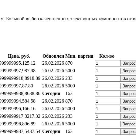
м. Большой выбор качественных электронных компонентов от в
Цена, руб.
Обновлен
Мин. партия
Кол-во
99999999
5,12
5.12
26.02.2026
870
Запрос
99999999
7,98
7.98
26.02.2026
5000
Запрос
99999999
18,89
18.89
26.02.2026
233
Запрос
99999999
7,8
7.80
26.02.2026
5000
Запрос
99999999
38,86
38.86
Сегодня
163
Запрос
99999999
4,58
4.58
26.02.2026
870
Запрос
99999999
6,16
6.16
26.02.2026
5000
Запрос
99999999
17,32
17.32
26.02.2026
233
Запрос
99999999
6,89
6.89
26.02.2026
5000
Запрос
99999999
37,54
37.54
Сегодня
163
Запрос