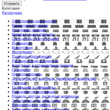
Отправить
Категории
Распродажа
Электронные компоненты
Командоконтроллеры
Источники питания
Измерительные приборы
Светодиоды осветительные
Индикация
Коммутация
Инструмент
Паяльное оборудование
Промышленная автоматика
Корпусные и установочные изделия
Освещение
Оптоэлектроника
Электричество, контроль, управление мощностью
Датчики
Гидравлика и пневматика
Выключатели кнопочные
Провода, шнуры, расходные материалы
Электроника для дома и авто
Промышленная мебель
Комплектующие и прочие товары