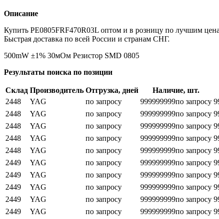
Описание
Купить PE0805FRF470R03L оптом и в розницу по лучшим цена
Быстрая доставка по всей России и странам СНГ.
500mW ±1% 30мОм Резистор SMD 0805
Результаты поиска по позиции
Склад
Производитель
Отгрузка, дней
Наличие, шт.
2448
YAG
по запросу
999999999
по запросу
9
2448
YAG
по запросу
999999999
по запросу
9
2448
YAG
по запросу
999999999
по запросу
9
2448
YAG
по запросу
999999999
по запросу
9
2448
YAG
по запросу
999999999
по запросу
9
2449
YAG
по запросу
999999999
по запросу
9
2449
YAG
по запросу
999999999
по запросу
9
2449
YAG
по запросу
999999999
по запросу
9
2449
YAG
по запросу
999999999
по запросу
9
2449
YAG
по запросу
999999999
по запросу
9