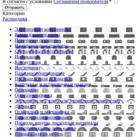
Я согласен с условиями
Соглашения пользователя
*
Отправить
Категории
Распродажа
Электронные компоненты
Командоконтроллеры
Источники питания
Измерительные приборы
Светодиоды осветительные
Индикация
Коммутация
Инструмент
Паяльное оборудование
Промышленная автоматика
Корпусные и установочные изделия
Освещение
Оптоэлектроника
Электричество, контроль, управление мощностью
Датчики
Гидравлика и пневматика
Выключатели кнопочные
Провода, шнуры, расходные материалы
Электроника для дома и авто
Промышленная мебель