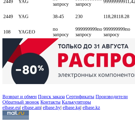
2449
YAG
999999999
11,4
запросу
запросу
2449
YAG
38-45
230
118,28
118.28
по
999999999
по
999999999
по
108
YAGEO
запросу
запросу
запросу
Возврат и обмен
Поиск заказа
Сертификаты
Производители
Обратный звонок
Контакты
Калькуляторы
elbase.eu
|
elbase.am
|
elbase.by
|
elbase.kg
|
elbase.kz