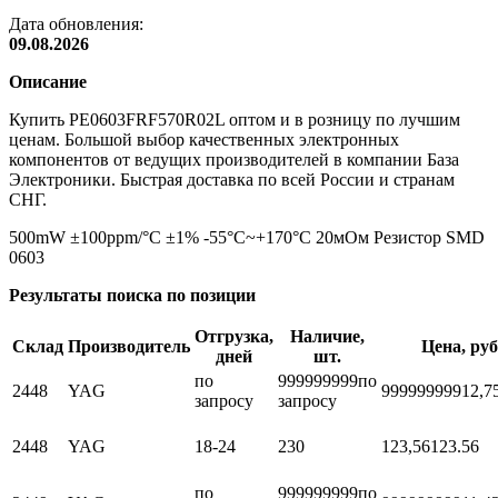
Дата обновления:
09.08.2026
Описание
Купить PE0603FRF570R02L оптом и в розницу по лучшим
ценам. Большой выбор качественных электронных
компонентов от ведущих производителей в компании База
Электроники. Быстрая доставка по всей России и странам
СНГ.
500mW ±100ppm/°C ±1% -55°C~+170°C 20мОм Резистор SMD
0603
Результаты поиска по позиции
Отгрузка,
Наличие,
Склад
Производитель
Цена, руб
дней
шт.
по
999999999
по
2448
YAG
999999999
12,7
запросу
запросу
2448
YAG
18-24
230
123,56
123.56
по
999999999
по