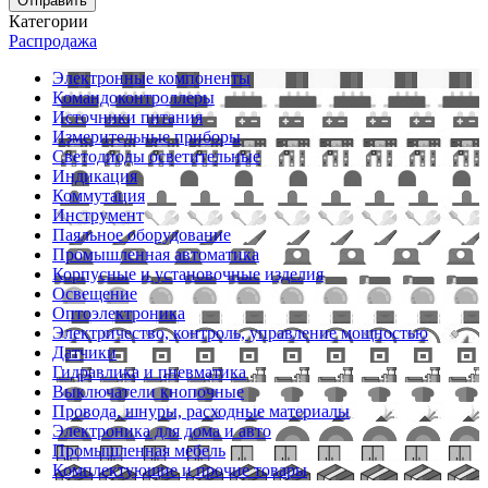
Отправить
Категории
Распродажа
Электронные компоненты
Командоконтроллеры
Источники питания
Измерительные приборы
Светодиоды осветительные
Индикация
Коммутация
Инструмент
Паяльное оборудование
Промышленная автоматика
Корпусные и установочные изделия
Освещение
Оптоэлектроника
Электричество, контроль, управление мощностью
Датчики
Гидравлика и пневматика
Выключатели кнопочные
Провода, шнуры, расходные материалы
Электроника для дома и авто
Промышленная мебель
Комплектующие и прочие товары