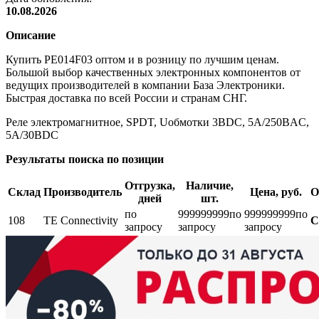
10.08.2026
Описание
Купить PE014F03 оптом и в розницу по лучшим ценам.
Большой выбор качественных электронных компонентов от
ведущих производителей в компании База Электроники.
Быстрая доставка по всей России и странам СНГ.
Реле электромагнитное, SPDT, Uобмотки 3ВDC, 5A/250ВAC,
5A/30ВDC
Результаты поиска по позиции
Отгрузка,
Наличие,
Склад
Производитель
Цена, руб.
О
дней
шт.
по
999999999
по
999999999
по
108
TE Connectivity
С
запросу
запросу
запросу