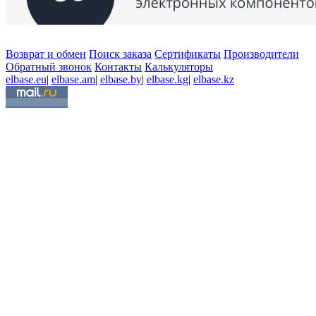
Возврат и обмен
Поиск заказа
Сертификаты
Производители
Обратный звонок
Контакты
Калькуляторы
elbase.eu
|
elbase.am
|
elbase.by
|
elbase.kg
|
elbase.kz