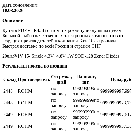
Дата обновления:
10.08.2026
Описание
Купить PDZVTR4.3B оптом и в розницу по лучшим ценам.
Большой выбор качественных электронных компонентов от
ведущих производителей в компании База Электроники.
Быстрая доставка по всей России и странам СНГ.
20uA@1V 15- Single 4.3V~4.8V 1W SOD-128 Zener Diodes
Результаты поиска по позиции
Отгрузка,
Наличие,
Склад
Производитель
Цена, руб
дней
шт.
по
999999999
по
2448
ROHM
999999999
7,99
запросу
запросу
по
999999999
по
2448
ROHM
999999999
23,7
запросу
запросу
по
999999999
по
2449
ROHM
999999999
7,61
запросу
запросу
по
999999999
по
2449
ROHM
999999999
37,3
запросу
запросу