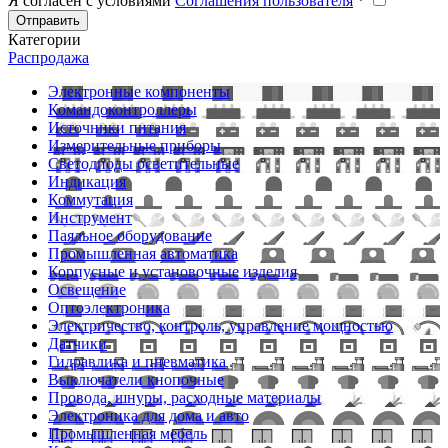
Я согласен с условиями
Соглашения пользователя
*
Отправить
Категории
Распродажа
Электронные компоненты
Командоконтроллеры
Источники питания
Измерительные приборы
Светодиоды осветительные
Индикация
Коммутация
Инструмент
Паяльное оборудование
Промышленная автоматика
Корпусные и установочные изделия
Освещение
Оптоэлектроника
Электричество, контроль, управление мощностью
Датчики
Гидравлика и пневматика
Выключатели кнопочные
Провода, шнуры, расходные материалы
Электроника для дома и авто
Промышленная мебель