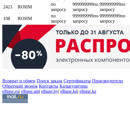
по
999999999
по
999999999
по
2421
ROHM
запросу
запросу
запросу
по
999999999
по
999999999
по
108
ROHM
запросу
запросу
запросу
Возврат и обмен
Поиск заказа
Сертификаты
Производители
Обратный звонок
Контакты
Калькуляторы
elbase.eu
|
elbase.am
|
elbase.by
|
elbase.kg
|
elbase.kz