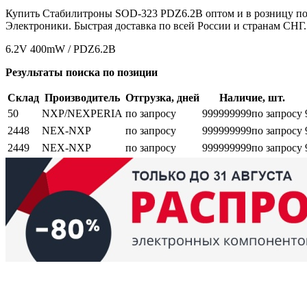
Купить Стабилитроны SOD-323 PDZ6.2B оптом и в розницу по
Электроники. Быстрая доставка по всей России и странам СНГ.
6.2V 400mW / PDZ6.2B
Результаты поиска по позиции
Склад
Производитель
Отгрузка, дней
Наличие, шт.
50
NXP/NEXPERIA
по запросу
999999999
по запросу
2448
NEX-NXP
по запросу
999999999
по запросу
2449
NEX-NXP
по запросу
999999999
по запросу
Возврат и обмен
Поиск заказа
Сертификаты
Производители
Об
elbase.eu
|
elbase.am
|
elbase.by
|
elbase.kg
|
elbase.kz