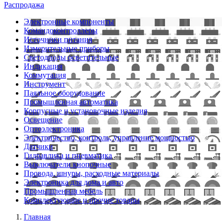
Распродажа
Электронные компоненты
Командоконтроллеры
Источники питания
Измерительные приборы
Светодиоды осветительные
Индикация
Коммутация
Инструмент
Паяльное оборудование
Промышленная автоматика
Корпусные и установочные изделия
Освещение
Оптоэлектроника
Электричество, контроль, управление мощностью
Датчики
Гидравлика и пневматика
Выключатели кнопочные
Провода, шнуры, расходные материалы
Электроника для дома и авто
Промышленная мебель
Комплектующие и прочие товары
Главная