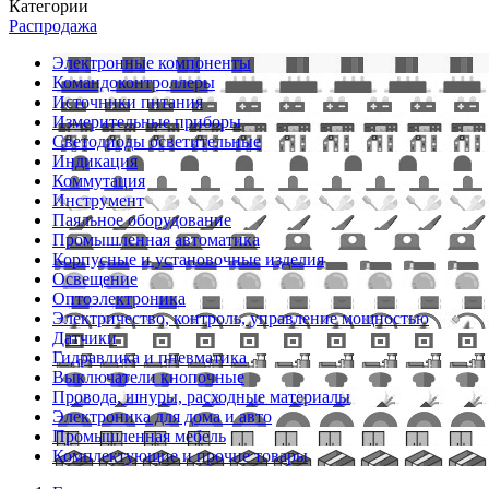
Категории
Распродажа
Электронные компоненты
Командоконтроллеры
Источники питания
Измерительные приборы
Светодиоды осветительные
Индикация
Коммутация
Инструмент
Паяльное оборудование
Промышленная автоматика
Корпусные и установочные изделия
Освещение
Оптоэлектроника
Электричество, контроль, управление мощностью
Датчики
Гидравлика и пневматика
Выключатели кнопочные
Провода, шнуры, расходные материалы
Электроника для дома и авто
Промышленная мебель
Комплектующие и прочие товары