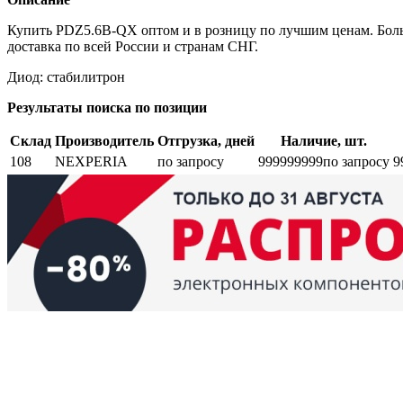
Купить PDZ5.6B-QX оптом и в розницу по лучшим ценам. Боль
доставка по всей России и странам СНГ.
Диод: стабилитрон
Результаты поиска по позиции
Склад
Производитель
Отгрузка, дней
Наличие, шт.
108
NEXPERIA
по запросу
999999999
по запросу
9
Возврат и обмен
Поиск заказа
Сертификаты
Производители
Об
elbase.eu
|
elbase.am
|
elbase.by
|
elbase.kg
|
elbase.kz