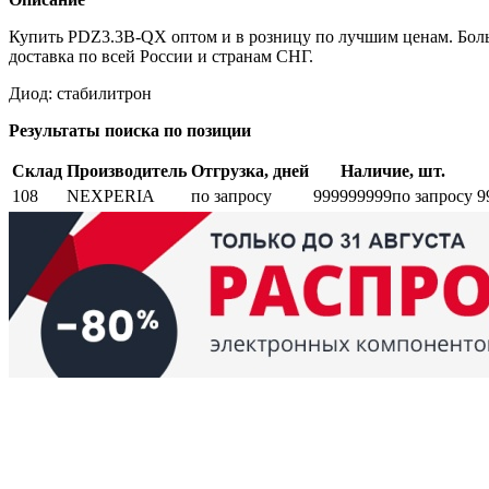
Купить PDZ3.3B-QX оптом и в розницу по лучшим ценам. Боль
доставка по всей России и странам СНГ.
Диод: стабилитрон
Результаты поиска по позиции
Склад
Производитель
Отгрузка, дней
Наличие, шт.
108
NEXPERIA
по запросу
999999999
по запросу
9
Возврат и обмен
Поиск заказа
Сертификаты
Производители
Об
elbase.eu
|
elbase.am
|
elbase.by
|
elbase.kg
|
elbase.kz