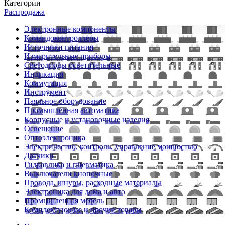
Категории
Распродажа
Электронные компоненты
Командоконтроллеры
Источники питания
Измерительные приборы
Светодиоды осветительные
Индикация
Коммутация
Инструмент
Паяльное оборудование
Промышленная автоматика
Корпусные и установочные изделия
Освещение
Оптоэлектроника
Электричество, контроль, управление мощностью
Датчики
Гидравлика и пневматика
Выключатели кнопочные
Провода, шнуры, расходные материалы
Электроника для дома и авто
Промышленная мебель
Комплектующие и прочие товары