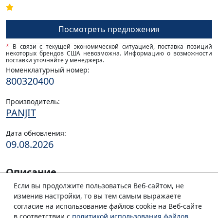
Посмотреть предложения
*
В связи с текущей экономической ситуацией, поставка позиций
некоторых брендов США невозможна. Информацию о возможности
поставки уточняйте у менеджера.
Номенклатурный номер:
800320400
Производитель:
PANJIT
Дата обновления:
09.08.2026
Описание
Если вы продолжите пользоваться Веб-сайтом, не
Купить PDZ16B_R1_00001 оптом и в розницу по
изменив настройки, то вы тем самым выражаете
лучшим ценам. Большой выбор качественных
согласие на использование файлов cookie на Веб-сайте
электронных компонентов от ведущих
в соответствии с
политикой использования файлов