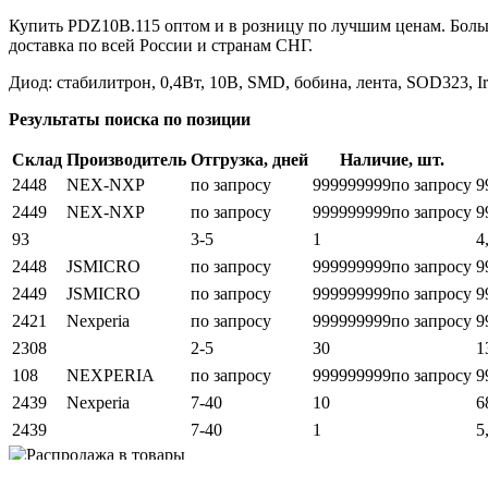
Купить PDZ10B.115 оптом и в розницу по лучшим ценам. Боль
доставка по всей России и странам СНГ.
Диод: стабилитрон, 0,4Вт, 10В, SMD, бобина, лента, SOD323, I
Результаты поиска по позиции
Склад
Производитель
Отгрузка, дней
Наличие, шт.
2448
NEX-NXP
по запросу
999999999
по запросу
9
2449
NEX-NXP
по запросу
999999999
по запросу
9
93
3-5
1
4
2448
JSMICRO
по запросу
999999999
по запросу
9
2449
JSMICRO
по запросу
999999999
по запросу
9
2421
Nexperia
по запросу
999999999
по запросу
9
2308
2-5
30
1
108
NEXPERIA
по запросу
999999999
по запросу
9
2439
Nexperia
7-40
10
6
2439
7-40
1
5