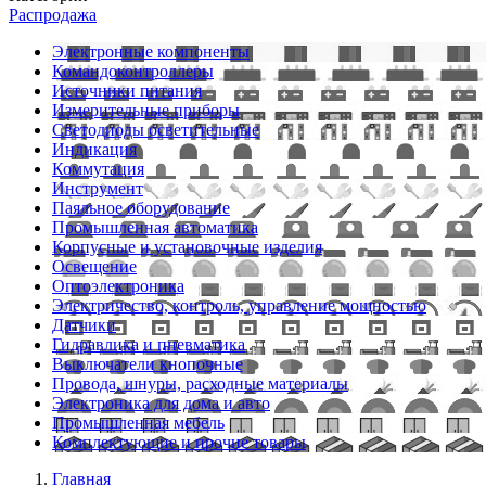
Распродажа
Электронные компоненты
Командоконтроллеры
Источники питания
Измерительные приборы
Светодиоды осветительные
Индикация
Коммутация
Инструмент
Паяльное оборудование
Промышленная автоматика
Корпусные и установочные изделия
Освещение
Оптоэлектроника
Электричество, контроль, управление мощностью
Датчики
Гидравлика и пневматика
Выключатели кнопочные
Провода, шнуры, расходные материалы
Электроника для дома и авто
Промышленная мебель
Комплектующие и прочие товары
Главная