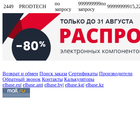
по
999999999
по
2449
PRODTECH
999999999
15,2
запросу
запросу
Возврат и обмен
Поиск заказа
Сертификаты
Производители
Обратный звонок
Контакты
Калькуляторы
elbase.eu
|
elbase.am
|
elbase.by
|
elbase.kg
|
elbase.kz