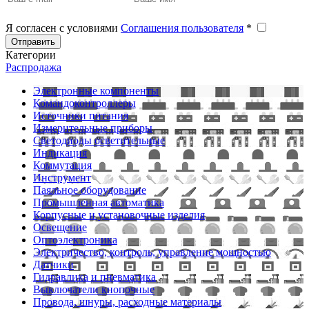
Я согласен с условиями
Соглашения пользователя
*
Отправить
Категории
Распродажа
Электронные компоненты
Командоконтроллеры
Источники питания
Измерительные приборы
Светодиоды осветительные
Индикация
Коммутация
Инструмент
Паяльное оборудование
Промышленная автоматика
Корпусные и установочные изделия
Освещение
Оптоэлектроника
Электричество, контроль, управление мощностью
Датчики
Гидравлика и пневматика
Выключатели кнопочные
Провода, шнуры, расходные материалы