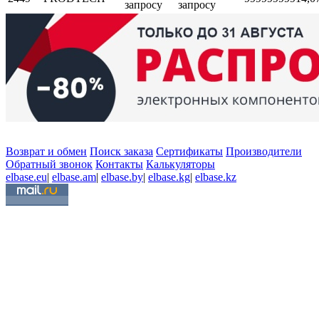
запросу
запросу
Возврат и обмен
Поиск заказа
Сертификаты
Производители
Обратный звонок
Контакты
Калькуляторы
elbase.eu
|
elbase.am
|
elbase.by
|
elbase.kg
|
elbase.kz