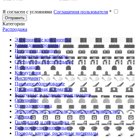
Я согласен с условиями
Соглашения пользователя
*
Отправить
Категории
Распродажа
Электронные компоненты
Командоконтроллеры
Источники питания
Измерительные приборы
Светодиоды осветительные
Индикация
Коммутация
Инструмент
Паяльное оборудование
Промышленная автоматика
Корпусные и установочные изделия
Освещение
Оптоэлектроника
Электричество, контроль, управление мощностью
Датчики
Гидравлика и пневматика
Выключатели кнопочные
Провода, шнуры, расходные материалы