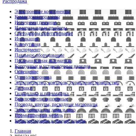
Распродажа
Электронные компоненты
Командоконтроллеры
Источники питания
Измерительные приборы
Светодиоды осветительные
Индикация
Коммутация
Инструмент
Паяльное оборудование
Промышленная автоматика
Корпусные и установочные изделия
Освещение
Оптоэлектроника
Электричество, контроль, управление мощностью
Датчики
Гидравлика и пневматика
Выключатели кнопочные
Провода, шнуры, расходные материалы
Электроника для дома и авто
Промышленная мебель
Комплектующие и прочие товары
Главная