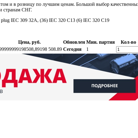
том и в розницу по лучшим ценам. Большой выбор качественны
и странам СНГ.
lug IEC 309 32A, (36) IEC 320 C13 (6) IEC 320 C19
Цена, руб.
Обновлен
Мин. партия
Кол-во
99999999
198508,89
198 508.89
Сегодня
1
ратный звонок
Контакты
Калькуляторы