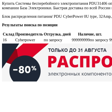
Купить Системы бесперебойного электропитания PDU31406 оп
компании База Электроники. Быстрая доставка по всей России 
Блок распределения питания/ PDU CyberPower 0U type, 32Amp, p
Результаты поиска по позиции
Склад
Производитель
Отгрузка, дней
Наличие, шт.
16
Cyberpower
по запросу
999999999
по запросу
9
Возврат и обмен
Поиск заказа
Сертификаты
Производители
Об
elbase.eu
|
elbase.am
|
elbase.by
|
elbase.kg
|
elbase.kz