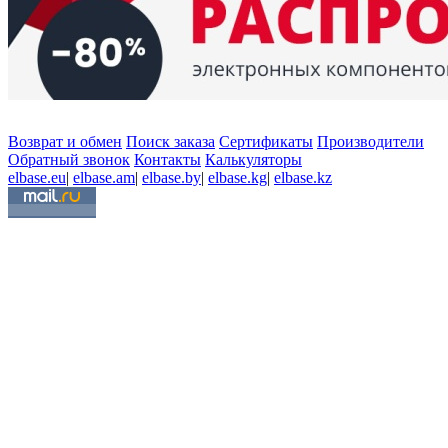
Возврат и обмен
Поиск заказа
Сертификаты
Производители
Обратный звонок
Контакты
Калькуляторы
elbase.eu
|
elbase.am
|
elbase.by
|
elbase.kg
|
elbase.kz