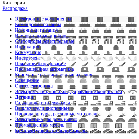
Категории
Распродажа
Электронные компоненты
Командоконтроллеры
Источники питания
Измерительные приборы
Светодиоды осветительные
Индикация
Коммутация
Инструмент
Паяльное оборудование
Промышленная автоматика
Корпусные и установочные изделия
Освещение
Оптоэлектроника
Электричество, контроль, управление мощностью
Датчики
Гидравлика и пневматика
Выключатели кнопочные
Провода, шнуры, расходные материалы
Электроника для дома и авто
Промышленная мебель
Комплектующие и прочие товары