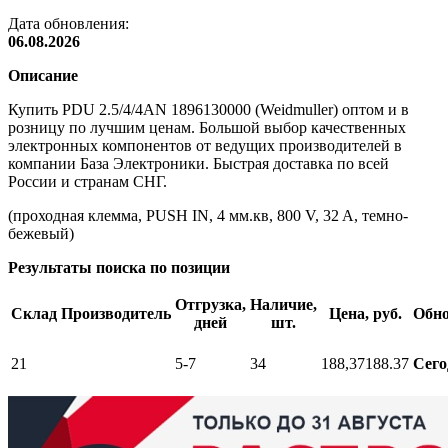
Дата обновления:
06.08.2026
Описание
Купить PDU 2.5/4/4AN 1896130000 (Weidmuller) оптом и в
розницу по лучшим ценам. Большой выбор качественных
электронных компонентов от ведущих производителей в
компании База Электроники. Быстрая доставка по всей
России и странам СНГ.
(проходная клемма, PUSH IN, 4 мм.кв, 800 V, 32 A, темно-
бежевый)
Результаты поиска по позиции
Отгрузка,
Наличие,
Склад
Производитель
Цена, руб.
Обн
дней
шт.
21
5-7
34
188,37
188.37
Сего