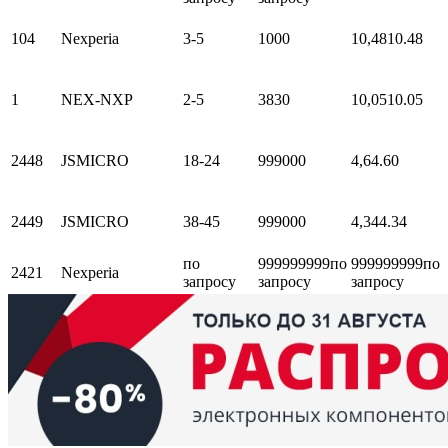
104
Nexperia
3-5
1000
10,48
10.48
1
NEX-NXP
2-5
3830
10,05
10.05
2448
JSMICRO
18-24
999000
4,6
4.60
2449
JSMICRO
38-45
999000
4,34
4.34
по
999999999
по
999999999
по
2421
Nexperia
запросу
запросу
запросу