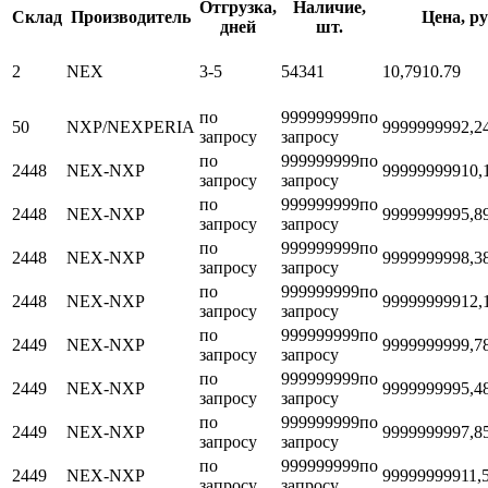
Отгрузка,
Наличие,
Склад
Производитель
Цена, ру
дней
шт.
2
NEX
3-5
54341
10,79
10.79
по
999999999
по
50
NXP/NEXPERIA
999999999
2,2
запросу
запросу
по
999999999
по
2448
NEX-NXP
999999999
10,
запросу
запросу
по
999999999
по
2448
NEX-NXP
999999999
5,8
запросу
запросу
по
999999999
по
2448
NEX-NXP
999999999
8,3
запросу
запросу
по
999999999
по
2448
NEX-NXP
999999999
12,
запросу
запросу
по
999999999
по
2449
NEX-NXP
999999999
9,7
запросу
запросу
по
999999999
по
2449
NEX-NXP
999999999
5,4
запросу
запросу
по
999999999
по
2449
NEX-NXP
999999999
7,8
запросу
запросу
по
999999999
по
2449
NEX-NXP
999999999
11,
запросу
запросу