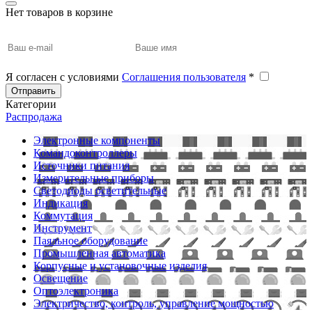
Нет товаров в корзине
Я согласен с условиями
Соглашения пользователя
*
Отправить
Категории
Распродажа
Электронные компоненты
Командоконтроллеры
Источники питания
Измерительные приборы
Светодиоды осветительные
Индикация
Коммутация
Инструмент
Паяльное оборудование
Промышленная автоматика
Корпусные и установочные изделия
Освещение
Оптоэлектроника
Электричество, контроль, управление мощностью