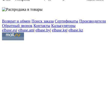
Возврат и обмен
Поиск заказа
Сертификаты
Производители
Обратный звонок
Контакты
Калькуляторы
elbase.eu
|
elbase.am
|
elbase.by
|
elbase.kg
|
elbase.kz