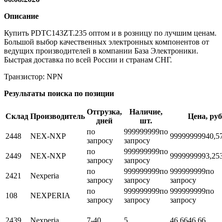
Описание
Купить PDTC143ZT.235 оптом и в розницу по лучшим ценам.
Большой выбор качественных электронных компонентов от
ведущих производителей в компании База Электроники.
Быстрая доставка по всей России и странам СНГ.
Транзистор: NPN
Результаты поиска по позиции
Отгрузка,
Наличие,
Склад
Производитель
Цена, руб
дней
шт.
по
999999999
по
2448
NEX-NXP
999999999
40,5
запросу
запросу
по
999999999
по
2449
NEX-NXP
999999999
3,25
запросу
запросу
по
999999999
по
999999999
по
2421
Nexperia
запросу
запросу
запросу
по
999999999
по
999999999
по
108
NEXPERIA
запросу
запросу
запросу
2439
Nexperia
7-40
5
46,66
46.66