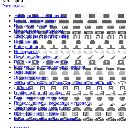
Категории
Распродажа
Электронные компоненты
Командоконтроллеры
Источники питания
Измерительные приборы
Светодиоды осветительные
Индикация
Коммутация
Инструмент
Паяльное оборудование
Промышленная автоматика
Корпусные и установочные изделия
Освещение
Оптоэлектроника
Электричество, контроль, управление мощностью
Датчики
Гидравлика и пневматика
Выключатели кнопочные
Провода, шнуры, расходные материалы
Электроника для дома и авто
Промышленная мебель
Комплектующие и прочие товары