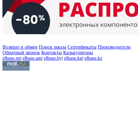
Возврат и обмен
Поиск заказа
Сертификаты
Производители
Обратный звонок
Контакты
Калькуляторы
elbase.eu
|
elbase.am
|
elbase.by
|
elbase.kg
|
elbase.kz