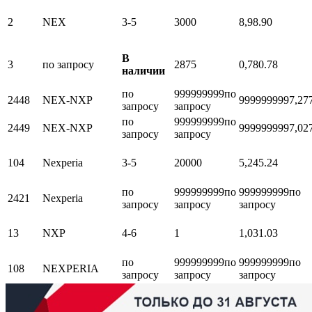
2
NEX
3-5
3000
8,9
8.90
В
3
по запросу
2875
0,78
0.78
наличии
по
999999999
по
2448
NEX-NXP
999999999
7,27
запросу
запросу
по
999999999
по
2449
NEX-NXP
999999999
7,02
запросу
запросу
104
Nexperia
3-5
20000
5,24
5.24
по
999999999
по
999999999
по
2421
Nexperia
запросу
запросу
запросу
13
NXP
4-6
1
1,03
1.03
по
999999999
по
999999999
по
108
NEXPERIA
запросу
запросу
запросу