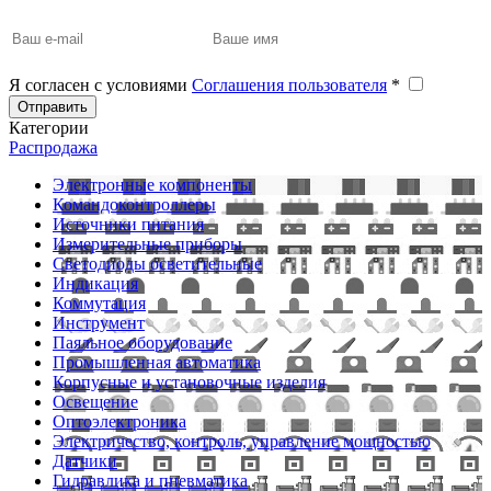
Я согласен с условиями
Соглашения пользователя
*
Отправить
Категории
Распродажа
Электронные компоненты
Командоконтроллеры
Источники питания
Измерительные приборы
Светодиоды осветительные
Индикация
Коммутация
Инструмент
Паяльное оборудование
Промышленная автоматика
Корпусные и установочные изделия
Освещение
Оптоэлектроника
Электричество, контроль, управление мощностью
Датчики
Гидравлика и пневматика