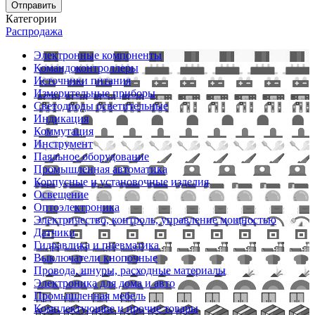
Отправить
Категории
Распродажа
Электронные компоненты
Командоконтроллеры
Источники питания
Измерительные приборы
Светодиоды осветительные
Индикация
Коммутация
Инструмент
Паяльное оборудование
Промышленная автоматика
Корпусные и установочные изделия
Освещение
Оптоэлектроника
Электричество, контроль, управление мощностью
Датчики
Гидравлика и пневматика
Выключатели кнопочные
Провода, шнуры, расходные материалы
Электроника для дома и авто
Промышленная мебель
Комплектующие и прочие товары