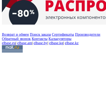
Возврат и обмен
Поиск заказа
Сертификаты
Производители
Обратный звонок
Контакты
Калькуляторы
elbase.eu
|
elbase.am
|
elbase.by
|
elbase.kg
|
elbase.kz