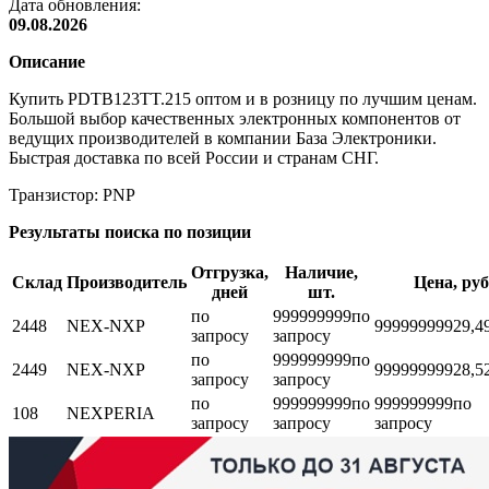
Дата обновления:
09.08.2026
Описание
Купить PDTB123TT.215 оптом и в розницу по лучшим ценам.
Большой выбор качественных электронных компонентов от
ведущих производителей в компании База Электроники.
Быстрая доставка по всей России и странам СНГ.
Транзистор: PNP
Результаты поиска по позиции
Отгрузка,
Наличие,
Склад
Производитель
Цена, руб
дней
шт.
по
999999999
по
2448
NEX-NXP
999999999
29,4
запросу
запросу
по
999999999
по
2449
NEX-NXP
999999999
28,5
запросу
запросу
по
999999999
по
999999999
по
108
NEXPERIA
запросу
запросу
запросу