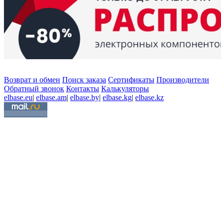
Возврат и обмен
Поиск заказа
Сертификаты
Производители
Обратный звонок
Контакты
Калькуляторы
elbase.eu
|
elbase.am
|
elbase.by
|
elbase.kg
|
elbase.kz