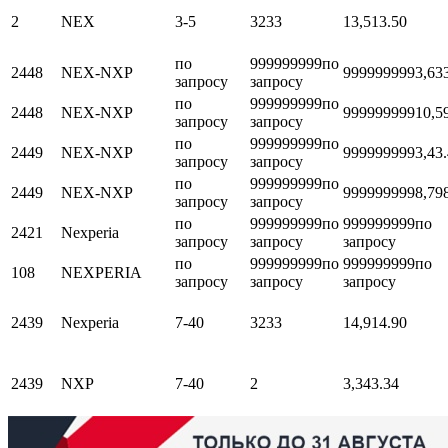
2
NEX
3-5
3233
13,5
13.50
по
999999999
по
2448
NEX-NXP
999999999
3,63
запросу
запросу
по
999999999
по
2448
NEX-NXP
999999999
10,5
запросу
запросу
по
999999999
по
2449
NEX-NXP
999999999
3,4
3
запросу
запросу
по
999999999
по
2449
NEX-NXP
999999999
8,79
запросу
запросу
по
999999999
по
999999999
по
2421
Nexperia
запросу
запросу
запросу
по
999999999
по
999999999
по
108
NEXPERIA
запросу
запросу
запросу
2439
Nexperia
7-40
3233
14,9
14.90
2439
NXP
7-40
2
3,34
3.34