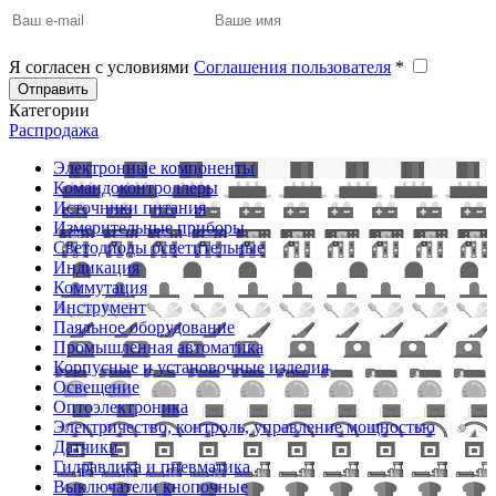
Я согласен с условиями
Соглашения пользователя
*
Отправить
Категории
Распродажа
Электронные компоненты
Командоконтроллеры
Источники питания
Измерительные приборы
Светодиоды осветительные
Индикация
Коммутация
Инструмент
Паяльное оборудование
Промышленная автоматика
Корпусные и установочные изделия
Освещение
Оптоэлектроника
Электричество, контроль, управление мощностью
Датчики
Гидравлика и пневматика
Выключатели кнопочные