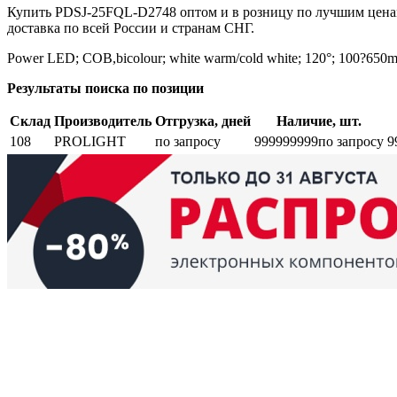
Купить PDSJ-25FQL-D2748 оптом и в розницу по лучшим ценам
доставка по всей России и странам СНГ.
Power LED; COB,bicolour; white warm/cold white; 120°; 100?650
Результаты поиска по позиции
Склад
Производитель
Отгрузка, дней
Наличие, шт.
108
PROLIGHT
по запросу
999999999
по запросу
9
Возврат и обмен
Поиск заказа
Сертификаты
Производители
Об
elbase.eu
|
elbase.am
|
elbase.by
|
elbase.kg
|
elbase.kz