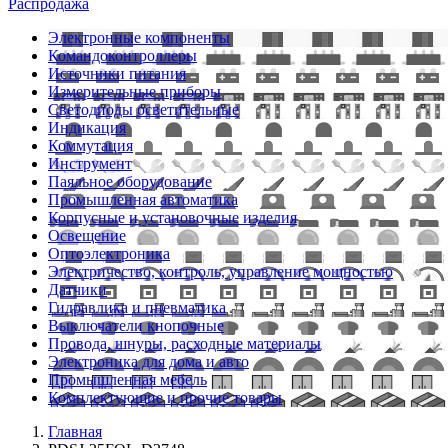
Распродажа
Электронные компоненты
Командоконтроллеры
Источники питания
Измерительные приборы
Светодиоды осветительные
Индикация
Коммутация
Инструмент
Паяльное оборудование
Промышленная автоматика
Корпусные и установочные изделия
Освещение
Оптоэлектроника
Электричество, контроль, управление мощностью
Датчики
Гидравлика и пневматика
Выключатели кнопочные
Провода, шнуры, расходные материалы
Электроника для дома и авто
Промышленная мебель
Комплектующие и прочие товары
Главная