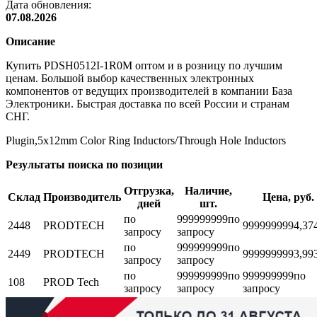
Дата обновления:
07.08.2026
Описание
Купить PDSH0512I-1R0M оптом и в розницу по лучшим
ценам. Большой выбор качественных электронных
компонентов от ведущих производителей в компании База
Электроники. Быстрая доставка по всей России и странам
СНГ.
Plugin,5x12mm Color Ring Inductors/Through Hole Inductors
Результаты поиска по позиции
Отгрузка,
Наличие,
Склад
Производитель
Цена, руб.
дней
шт.
по
999999999
по
2448
PRODTECH
999999999
4,37
запросу
запросу
по
999999999
по
2449
PRODTECH
999999999
3,99
запросу
запросу
по
999999999
по
999999999
по
108
PROD Tech
запросу
запросу
запросу