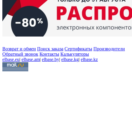
Возврат и обмен
Поиск заказа
Сертификаты
Производители
Обратный звонок
Контакты
Калькуляторы
elbase.eu
|
elbase.am
|
elbase.by
|
elbase.kg
|
elbase.kz