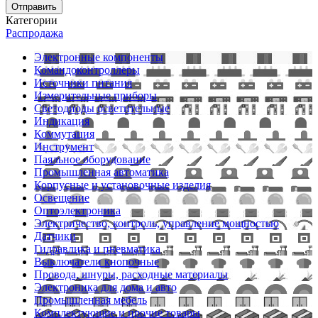
Отправить
Категории
Распродажа
Электронные компоненты
Командоконтроллеры
Источники питания
Измерительные приборы
Светодиоды осветительные
Индикация
Коммутация
Инструмент
Паяльное оборудование
Промышленная автоматика
Корпусные и установочные изделия
Освещение
Оптоэлектроника
Электричество, контроль, управление мощностью
Датчики
Гидравлика и пневматика
Выключатели кнопочные
Провода, шнуры, расходные материалы
Электроника для дома и авто
Промышленная мебель
Комплектующие и прочие товары