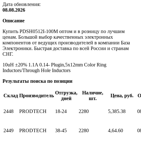
Дата обновления:
08.08.2026
Описание
Купить PDSH0512I-100M оптом и в розницу по лучшим
ценам. Большой выбор качественных электронных
компонентов от ведущих производителей в компании База
Электроники. Быстрая доставка по всей России и странам
СНГ.
10uH ±20% 1.1A 0.14- Plugin,5x12mm Color Ring
Inductors/Through Hole Inductors
Результаты поиска по позиции
Отгрузка,
Наличие,
Склад
Производитель
Цена, руб.
О
дней
шт.
2448
PRODTECH
18-24
2280
5,38
5.38
0
2449
PRODTECH
38-45
2280
4,6
4.60
0