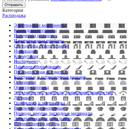
Отправить
Категории
Распродажа
Электронные компоненты
Командоконтроллеры
Источники питания
Измерительные приборы
Светодиоды осветительные
Индикация
Коммутация
Инструмент
Паяльное оборудование
Промышленная автоматика
Корпусные и установочные изделия
Освещение
Оптоэлектроника
Электричество, контроль, управление мощностью
Датчики
Гидравлика и пневматика
Выключатели кнопочные
Провода, шнуры, расходные материалы
Электроника для дома и авто
Промышленная мебель
Комплектующие и прочие товары