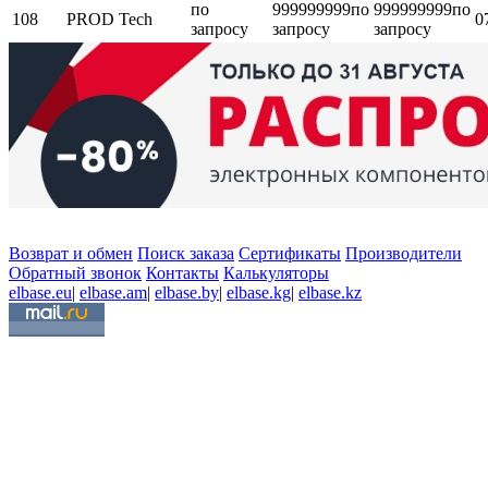
по
999999999
по
999999999
по
108
PROD Tech
0
запросу
запросу
запросу
Возврат и обмен
Поиск заказа
Сертификаты
Производители
Обратный звонок
Контакты
Калькуляторы
elbase.eu
|
elbase.am
|
elbase.by
|
elbase.kg
|
elbase.kz