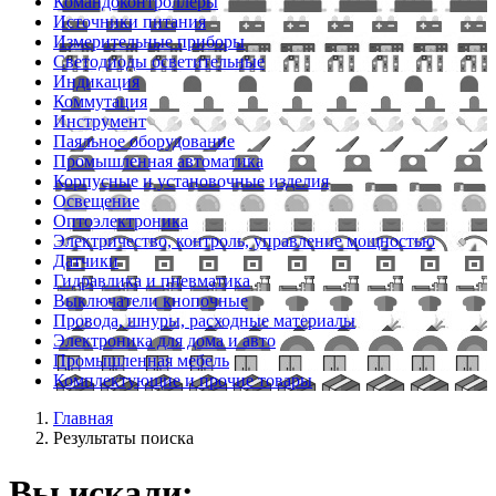
Командоконтроллеры
Источники питания
Измерительные приборы
Светодиоды осветительные
Индикация
Коммутация
Инструмент
Паяльное оборудование
Промышленная автоматика
Корпусные и установочные изделия
Освещение
Оптоэлектроника
Электричество, контроль, управление мощностью
Датчики
Гидравлика и пневматика
Выключатели кнопочные
Провода, шнуры, расходные материалы
Электроника для дома и авто
Промышленная мебель
Комплектующие и прочие товары
Главная
Результаты поиска
Вы искали: