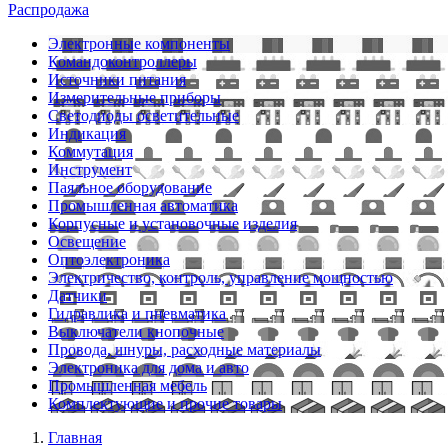
Распродажа
Электронные компоненты
Командоконтроллеры
Источники питания
Измерительные приборы
Светодиоды осветительные
Индикация
Коммутация
Инструмент
Паяльное оборудование
Промышленная автоматика
Корпусные и установочные изделия
Освещение
Оптоэлектроника
Электричество, контроль, управление мощностью
Датчики
Гидравлика и пневматика
Выключатели кнопочные
Провода, шнуры, расходные материалы
Электроника для дома и авто
Промышленная мебель
Комплектующие и прочие товары
Главная