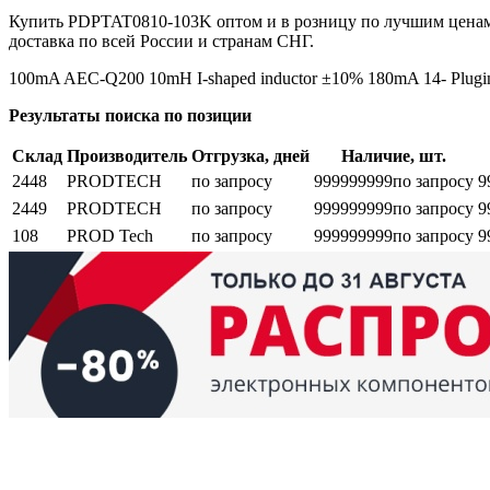
Купить PDPTAT0810-103K оптом и в розницу по лучшим ценам
доставка по всей России и странам СНГ.
100mA AEC-Q200 10mH I-shaped inductor ±10% 180mA 14- Plugin,
Результаты поиска по позиции
Склад
Производитель
Отгрузка, дней
Наличие, шт.
2448
PRODTECH
по запросу
999999999
по запросу
9
2449
PRODTECH
по запросу
999999999
по запросу
9
108
PROD Tech
по запросу
999999999
по запросу
9
Возврат и обмен
Поиск заказа
Сертификаты
Производители
Об
elbase.eu
|
elbase.am
|
elbase.by
|
elbase.kg
|
elbase.kz