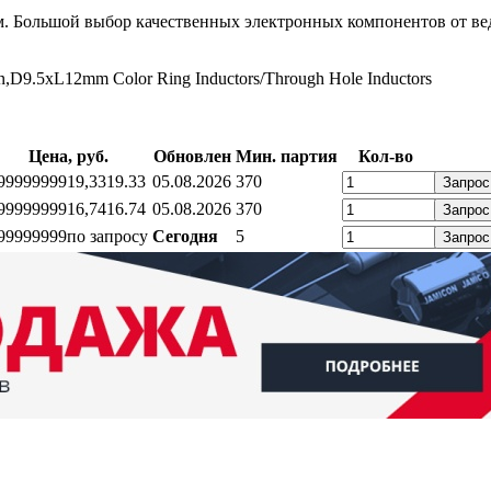
. Большой выбор качественных электронных компонентов от ве
D9.5xL12mm Color Ring Inductors/Through Hole Inductors
Цена, руб.
Обновлен
Мин. партия
Кол-во
99999999
19,33
19.33
05.08.2026
370
Запрос
99999999
16,74
16.74
05.08.2026
370
Запрос
99999999
по запросу
Сегодня
5
Запрос
ратный звонок
Контакты
Калькуляторы