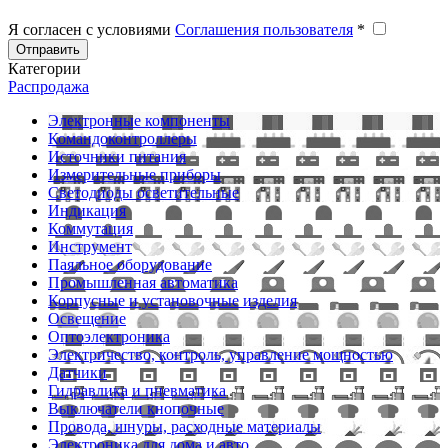
Я согласен с условиями
Соглашения пользователя
*
Отправить
Категории
Распродажа
Электронные компоненты
Командоконтроллеры
Источники питания
Измерительные приборы
Светодиоды осветительные
Индикация
Коммутация
Инструмент
Паяльное оборудование
Промышленная автоматика
Корпусные и установочные изделия
Освещение
Оптоэлектроника
Электричество, контроль, управление мощностью
Датчики
Гидравлика и пневматика
Выключатели кнопочные
Провода, шнуры, расходные материалы
Электроника для дома и авто