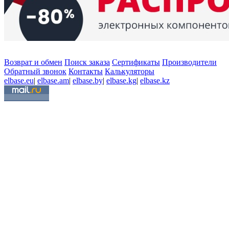
Возврат и обмен
Поиск заказа
Сертификаты
Производители
Обратный звонок
Контакты
Калькуляторы
elbase.eu
|
elbase.am
|
elbase.by
|
elbase.kg
|
elbase.kz