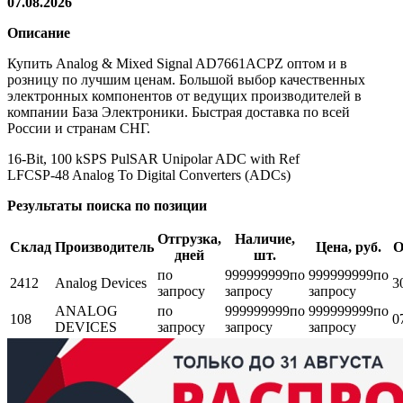
07.08.2026
Описание
Купить Analog & Mixed Signal AD7661ACPZ оптом и в
розницу по лучшим ценам. Большой выбор качественных
электронных компонентов от ведущих производителей в
компании База Электроники. Быстрая доставка по всей
России и странам СНГ.
16-Bit, 100 kSPS PulSAR Unipolar ADC with Ref
LFCSP-48 Analog To Digital Converters (ADCs)
Результаты поиска по позиции
Отгрузка,
Наличие,
Склад
Производитель
Цена, руб.
О
дней
шт.
по
999999999
по
999999999
по
2412
Analog Devices
3
запросу
запросу
запросу
ANALOG
по
999999999
по
999999999
по
108
0
DEVICES
запросу
запросу
запросу