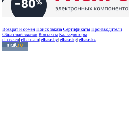
Возврат и обмен
Поиск заказа
Сертификаты
Производители
Обратный звонок
Контакты
Калькуляторы
elbase.eu
|
elbase.am
|
elbase.by
|
elbase.kg
|
elbase.kz