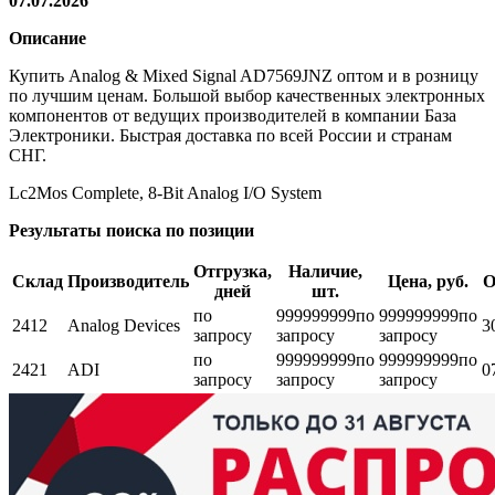
07.07.2026
Описание
Купить Analog & Mixed Signal AD7569JNZ оптом и в розницу
по лучшим ценам. Большой выбор качественных электронных
компонентов от ведущих производителей в компании База
Электроники. Быстрая доставка по всей России и странам
СНГ.
Lc2Mos Complete, 8-Bit Analog I/O System
Результаты поиска по позиции
Отгрузка,
Наличие,
Склад
Производитель
Цена, руб.
О
дней
шт.
по
999999999
по
999999999
по
2412
Analog Devices
3
запросу
запросу
запросу
по
999999999
по
999999999
по
2421
ADI
0
запросу
запросу
запросу