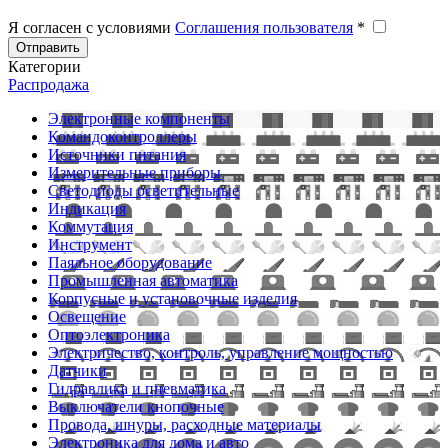
Я согласен с условиями
Соглашения пользователя
*
Отправить
Категории
Распродажа
Электронные компоненты
Командоконтроллеры
Источники питания
Измерительные приборы
Светодиоды осветительные
Индикация
Коммутация
Инструмент
Паяльное оборудование
Промышленная автоматика
Корпусные и установочные изделия
Освещение
Оптоэлектроника
Электричество, контроль, управление мощностью
Датчики
Гидравлика и пневматика
Выключатели кнопочные
Провода, шнуры, расходные материалы
Электроника для дома и авто