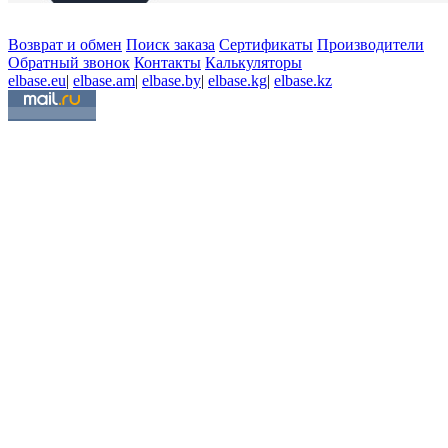
Возврат и обмен
Поиск заказа
Сертификаты
Производители
Обратный звонок
Контакты
Калькуляторы
elbase.eu
|
elbase.am
|
elbase.by
|
elbase.kg
|
elbase.kz