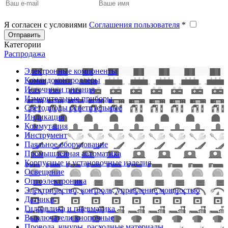
Я согласен с условиями
Соглашения пользователя
*
Отправить
Категории
Распродажа
Электронные компоненты
Командоконтроллеры
Источники питания
Измерительные приборы
Светодиоды осветительные
Индикация
Коммутация
Инструмент
Паяльное оборудование
Промышленная автоматика
Корпусные и установочные изделия
Освещение
Оптоэлектроника
Электричество, контроль, управление мощностью
Датчики
Гидравлика и пневматика
Выключатели кнопочные
Провода, шнуры, расходные материалы