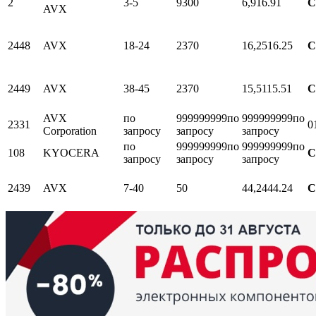
2
3-5
9300
6,91
6.91
С
AVX
2448
AVX
18-24
2370
16,25
16.25
С
2449
AVX
38-45
2370
15,51
15.51
С
AVX
по
999999999
по
999999999
по
2331
0
Corporation
запросу
запросу
запросу
по
999999999
по
999999999
по
108
KYOCERA
С
запросу
запросу
запросу
2439
AVX
7-40
50
44,24
44.24
С