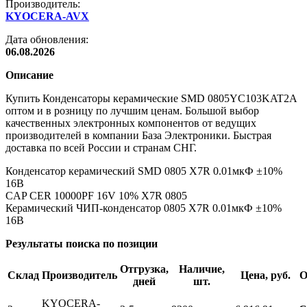
Производитель:
KYOCERA-AVX
Дата обновления:
06.08.2026
Описание
Купить Конденсаторы керамические SMD 0805YC103KAT2A
оптом и в розницу по лучшим ценам. Большой выбор
качественных электронных компонентов от ведущих
производителей в компании База Электроники. Быстрая
доставка по всей России и странам СНГ.
Конденсатор керамический SMD 0805 X7R 0.01мкФ ±10%
16В
CAP CER 10000PF 16V 10% X7R 0805
Керамический ЧИП-конденсатор 0805 X7R 0.01мкФ ±10%
16В
Результаты поиска по позиции
Отгрузка,
Наличие,
Склад
Производитель
Цена, руб.
О
дней
шт.
KYOCERA-