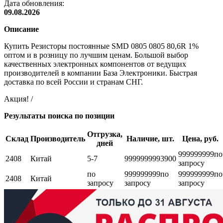
Дата обновления:
09.08.2026
Описание
Купить Резисторы постоянные SMD 0805 0805 80,6R 1%
оптом и в розницу по лучшим ценам. Большой выбор
качественных электронных компонентов от ведущих
производителей в компании База Электроники. Быстрая
доставка по всей России и странам СНГ.
Акция! /
Результаты поиска по позиции
Отгрузка,
Склад
Производитель
Наличие, шт.
Цена, руб.
дней
999999999
по
2408
Китай
5-7
999999999
3900
запросу
по
999999999
по
999999999
по
2408
Китай
запросу
запросу
запросу