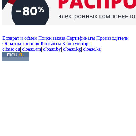
Возврат и обмен
Поиск заказа
Сертификаты
Производители
Обратный звонок
Контакты
Калькуляторы
elbase.eu
|
elbase.am
|
elbase.by
|
elbase.kg
|
elbase.kz