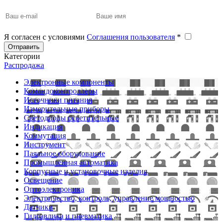
Я согласен с условиями
Соглашения пользователя
*
Отправить
Категории
Распродажа
Электронные компоненты
Командоконтроллеры
Источники питания
Измерительные приборы
Светодиоды осветительные
Индикация
Коммутация
Инструмент
Паяльное оборудование
Промышленная автоматика
Корпусные и установочные изделия
Освещение
Оптоэлектроника
Электричество, контроль, управление мощностью
Датчики
Гидравлика и пневматика