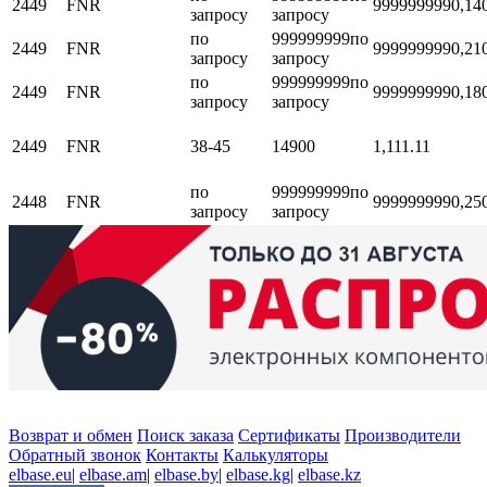
2449
FNR
999999999
0,14
запросу
запросу
по
999999999
по
2449
FNR
999999999
0,21
запросу
запросу
по
999999999
по
2449
FNR
999999999
0,18
запросу
запросу
2449
FNR
38-45
14900
1,11
1.11
по
999999999
по
2448
FNR
999999999
0,25
запросу
запросу
Возврат и обмен
Поиск заказа
Сертификаты
Производители
Обратный звонок
Контакты
Калькуляторы
elbase.eu
|
elbase.am
|
elbase.by
|
elbase.kg
|
elbase.kz