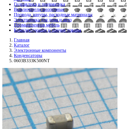
Гидравлика и пневматика
Выключатели кнопочные
Провода, шнуры, расходные материалы
Электроника для дома и авто
Промышленная мебель
Комплектующие и прочие товары
Главная
Каталог
Электронные компоненты
Конденсаторы
0603B333K500NT