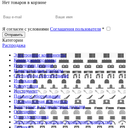
Нет товаров в корзине
Я согласен с условиями
Соглашения пользователя
*
Отправить
Категории
Распродажа
Электронные компоненты
Командоконтроллеры
Источники питания
Измерительные приборы
Светодиоды осветительные
Индикация
Коммутация
Инструмент
Паяльное оборудование
Промышленная автоматика
Корпусные и установочные изделия
Освещение
Оптоэлектроника
Электричество, контроль, управление мощностью
Датчики