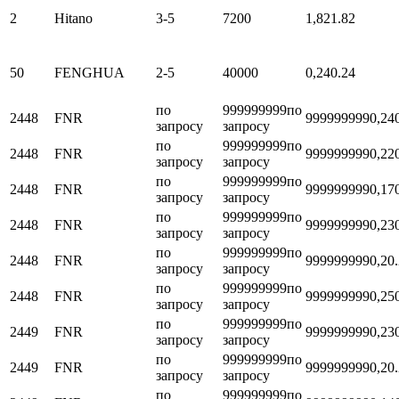
2
Hitano
3-5
7200
1,82
1.82
50
FENGHUA
2-5
40000
0,24
0.24
по
999999999
по
2448
FNR
999999999
0,24
запросу
запросу
по
999999999
по
2448
FNR
999999999
0,22
запросу
запросу
по
999999999
по
2448
FNR
999999999
0,17
запросу
запросу
по
999999999
по
2448
FNR
999999999
0,23
запросу
запросу
по
999999999
по
2448
FNR
999999999
0,2
0
запросу
запросу
по
999999999
по
2448
FNR
999999999
0,25
запросу
запросу
по
999999999
по
2449
FNR
999999999
0,23
запросу
запросу
по
999999999
по
2449
FNR
999999999
0,2
0
запросу
запросу
по
999999999
по