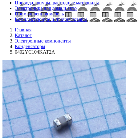
Провода, шнуры, расходные материалы
Электроника для дома и авто
Промышленная мебель
Комплектующие и прочие товары
Главная
Каталог
Электронные компоненты
Конденсаторы
0402YC104KAT2A