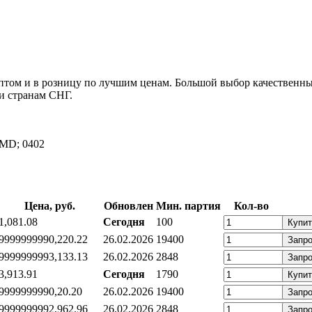
м и в розницу по лучшим ценам. Большой выбор качественных
и странам СНГ.
SMD; 0402
Цена, руб.
Обновлен
Мин. партия
Кол-во
1,08
1.08
Сегодня
100
Купит
999999999
0,22
0.22
26.02.2026
19400
Запр
999999999
3,13
3.13
26.02.2026
2848
Запр
3,91
3.91
Сегодня
1790
Купит
999999999
0,2
0.20
26.02.2026
19400
Запр
999999999
2,96
2.96
26.02.2026
2848
Запр