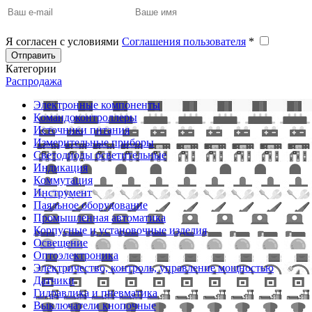
Я согласен с условиями
Соглашения пользователя
*
Отправить
Категории
Распродажа
Электронные компоненты
Командоконтроллеры
Источники питания
Измерительные приборы
Светодиоды осветительные
Индикация
Коммутация
Инструмент
Паяльное оборудование
Промышленная автоматика
Корпусные и установочные изделия
Освещение
Оптоэлектроника
Электричество, контроль, управление мощностью
Датчики
Гидравлика и пневматика
Выключатели кнопочные