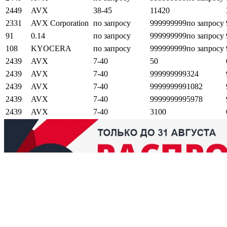
2449
AVX
38-45
11420
2331
AVX Corporation
по запросу
999999999
по запросу
91
0.14
по запросу
999999999
по запросу
108
KYOCERA
по запросу
999999999
по запросу
2439
AVX
7-40
50
2439
AVX
7-40
999999999
324
2439
AVX
7-40
999999999
1082
2439
AVX
7-40
999999999
5978
2439
AVX
7-40
3100
Возврат и обмен
Поиск заказа
Сертификаты
Производители
Об
elbase.eu
|
elbase.am
|
elbase.by
|
elbase.kg
|
elbase.kz