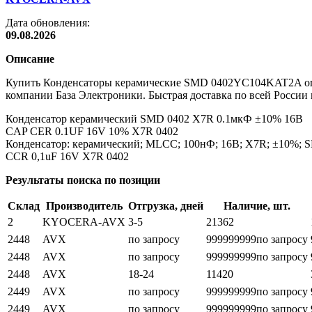
Дата обновления:
09.08.2026
Описание
Купить Конденсаторы керамические SMD 0402YC104KAT2A опто
компании База Электроники. Быстрая доставка по всей России 
Конденсатор керамический SMD 0402 X7R 0.1мкФ ±10% 16В
CAP CER 0.1UF 16V 10% X7R 0402
Конденсатор: керамический; MLCC; 100нФ; 16В; X7R; ±10%; 
CCR 0,1uF 16V X7R 0402
Результаты поиска по позиции
Склад
Производитель
Отгрузка, дней
Наличие, шт.
2
KYOCERA-AVX
3-5
21362
2448
AVX
по запросу
999999999
по запросу
2448
AVX
по запросу
999999999
по запросу
2448
AVX
18-24
11420
2449
AVX
по запросу
999999999
по запросу
2449
AVX
по запросу
999999999
по запросу