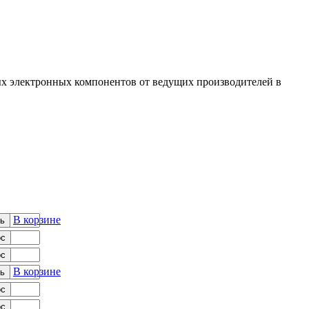
 электронных компонентов от ведущих производителей в
В корзине
ь
ос
ос
В корзине
ь
ос
ос