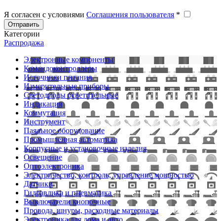
Я согласен с условиями
Соглашения пользователя
*
Отправить
Категории
Распродажа
Электронные компоненты
Командоконтроллеры
Источники питания
Измерительные приборы
Светодиоды осветительные
Индикация
Коммутация
Инструмент
Паяльное оборудование
Промышленная автоматика
Корпусные и установочные изделия
Освещение
Оптоэлектроника
Электричество, контроль, управление мощностью
Датчики
Гидравлика и пневматика
Выключатели кнопочные
Провода, шнуры, расходные материалы
Электроника для дома и авто