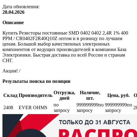
Дата обновления:
28.04.2026
Описание
Купить Резисторы постоянные SMD 0402 0402 2,4R 1% 400
PPM / CR0402F2R40Q10Z оптом и в розницу по лучшим
ценам. Большой выбор качественных электронных
компонентов от ведущих производителей в компании База
Электроники. Быстрая доставка по всей России и странам
СНГ.
Акция! /
Результаты поиска по позиции
Отгрузка,
Наличие,
Склад
Производитель
Цена, руб.
О
дней
шт.
по
999999999
по
999999999
по
2408
EVER OHMS
2
запросу
запросу
запросу