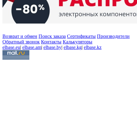
Возврат и обмен
Поиск заказа
Сертификаты
Производители
Обратный звонок
Контакты
Калькуляторы
elbase.eu
|
elbase.am
|
elbase.by
|
elbase.kg
|
elbase.kz