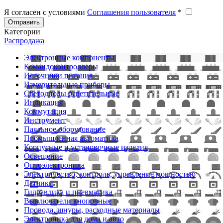
Я согласен с условиями
Соглашения пользователя
*
Отправить
Категории
Распродажа
Электронные компоненты
Командоконтроллеры
Источники питания
Измерительные приборы
Светодиоды осветительные
Индикация
Коммутация
Инструмент
Паяльное оборудование
Промышленная автоматика
Корпусные и установочные изделия
Освещение
Оптоэлектроника
Электричество, контроль, управление мощностью
Датчики
Гидравлика и пневматика
Выключатели кнопочные
Провода, шнуры, расходные материалы
Электроника для дома и авто