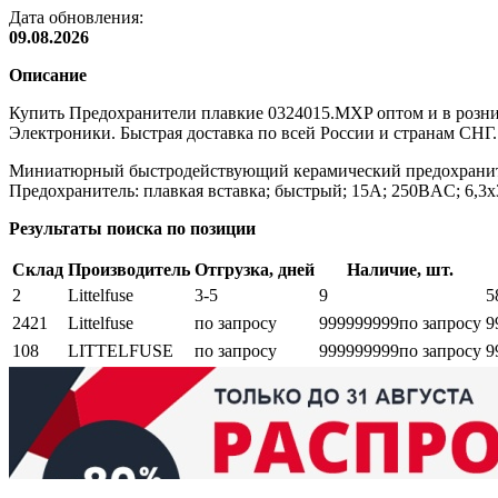
Дата обновления:
09.08.2026
Описание
Купить Предохранители плавкие 0324015.MXP оптом и в розни
Электроники. Быстрая доставка по всей России и странам СНГ.
Миниатюрный быстродействующий керамический предохраните
Предохранитель: плавкая вставка; быстрый; 15А; 250ВAC; 6,3
Результаты поиска по позиции
Склад
Производитель
Отгрузка, дней
Наличие, шт.
2
Littelfuse
3-5
9
5
2421
Littelfuse
по запросу
999999999
по запросу
9
108
LITTELFUSE
по запросу
999999999
по запросу
9