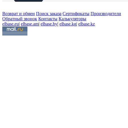
Возврат и обмен
Поиск заказа
Сертификаты
Производители
Обратный звонок
Контакты
Калькуляторы
elbase.eu
|
elbase.am
|
elbase.by
|
elbase.kg
|
elbase.kz