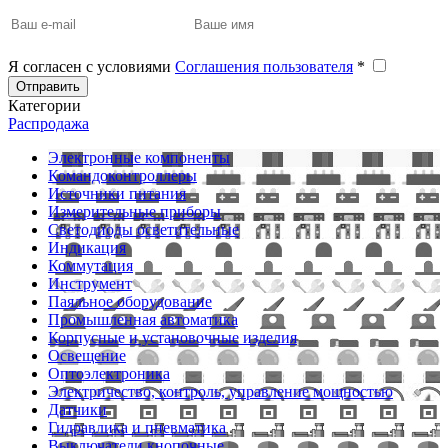
Я согласен с условиями
Соглашения пользователя
*
Отправить
Категории
Распродажа
Электронные компоненты
Командоконтроллеры
Источники питания
Измерительные приборы
Светодиоды осветительные
Индикация
Коммутация
Инструмент
Паяльное оборудование
Промышленная автоматика
Корпусные и установочные изделия
Освещение
Оптоэлектроника
Электричество, контроль, управление мощностью
Датчики
Гидравлика и пневматика
Выключатели кнопочные