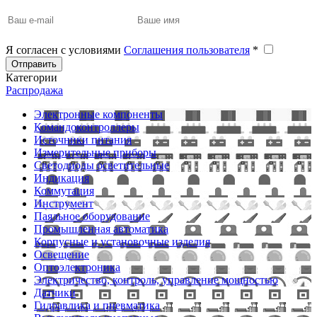
Я согласен с условиями
Соглашения пользователя
*
Отправить
Категории
Распродажа
Электронные компоненты
Командоконтроллеры
Источники питания
Измерительные приборы
Светодиоды осветительные
Индикация
Коммутация
Инструмент
Паяльное оборудование
Промышленная автоматика
Корпусные и установочные изделия
Освещение
Оптоэлектроника
Электричество, контроль, управление мощностью
Датчики
Гидравлика и пневматика