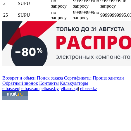
по
999999999
по
999999999
по
2
SUPU
запросу
запросу
запросу
по
999999999
по
25
SUPU
999999999
95,0
запросу
запросу
Возврат и обмен
Поиск заказа
Сертификаты
Производители
Обратный звонок
Контакты
Калькуляторы
elbase.eu
|
elbase.am
|
elbase.by
|
elbase.kg
|
elbase.kz