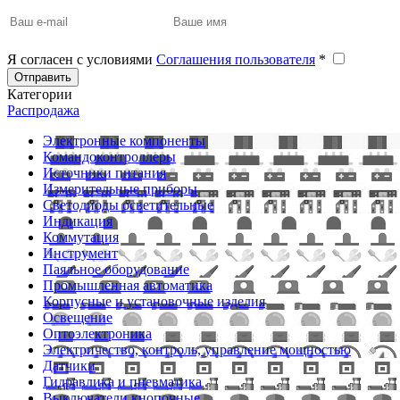
Я согласен с условиями
Соглашения пользователя
*
Отправить
Категории
Распродажа
Электронные компоненты
Командоконтроллеры
Источники питания
Измерительные приборы
Светодиоды осветительные
Индикация
Коммутация
Инструмент
Паяльное оборудование
Промышленная автоматика
Корпусные и установочные изделия
Освещение
Оптоэлектроника
Электричество, контроль, управление мощностью
Датчики
Гидравлика и пневматика
Выключатели кнопочные