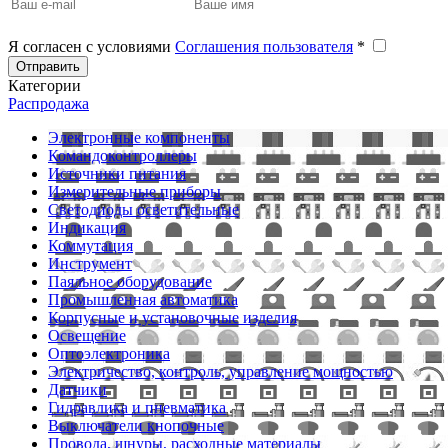
Я согласен с условиями
Соглашения пользователя
*
Отправить
Категории
Распродажа
Электронные компоненты
Командоконтроллеры
Источники питания
Измерительные приборы
Светодиоды осветительные
Индикация
Коммутация
Инструмент
Паяльное оборудование
Промышленная автоматика
Корпусные и установочные изделия
Освещение
Оптоэлектроника
Электричество, контроль, управление мощностью
Датчики
Гидравлика и пневматика
Выключатели кнопочные
Провода, шнуры, расходные материалы