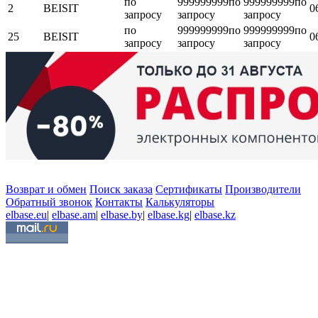
по
999999999
по
999999999
по
2
BEISIT
0
запросу
запросу
запросу
по
999999999
по
999999999
по
25
BEISIT
0
запросу
запросу
запросу
Возврат и обмен
Поиск заказа
Сертификаты
Производители
Обратный звонок
Контакты
Калькуляторы
elbase.eu
|
elbase.am
|
elbase.by
|
elbase.kg
|
elbase.kz