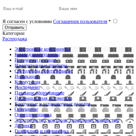
Я согласен с условиями
Соглашения пользователя
*
Отправить
Категории
Распродажа
Электронные компоненты
Командоконтроллеры
Источники питания
Измерительные приборы
Светодиоды осветительные
Индикация
Коммутация
Инструмент
Паяльное оборудование
Промышленная автоматика
Корпусные и установочные изделия
Освещение
Оптоэлектроника
Электричество, контроль, управление мощностью
Датчики
Гидравлика и пневматика