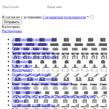
Я согласен с условиями
Соглашения пользователя
*
Отправить
Категории
Распродажа
Электронные компоненты
Командоконтроллеры
Источники питания
Измерительные приборы
Светодиоды осветительные
Индикация
Коммутация
Инструмент
Паяльное оборудование
Промышленная автоматика
Корпусные и установочные изделия
Освещение
Оптоэлектроника
Электричество, контроль, управление мощностью
Датчики
Гидравлика и пневматика