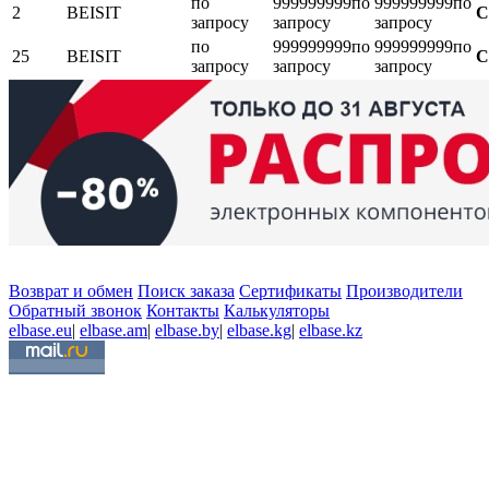
по
999999999
по
999999999
по
2
BEISIT
С
запросу
запросу
запросу
по
999999999
по
999999999
по
25
BEISIT
С
запросу
запросу
запросу
Возврат и обмен
Поиск заказа
Сертификаты
Производители
Обратный звонок
Контакты
Калькуляторы
elbase.eu
|
elbase.am
|
elbase.by
|
elbase.kg
|
elbase.kz