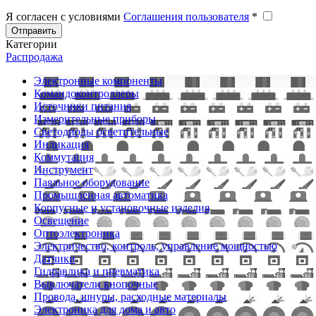
Я согласен с условиями
Соглашения пользователя
*
Отправить
Категории
Распродажа
Электронные компоненты
Командоконтроллеры
Источники питания
Измерительные приборы
Светодиоды осветительные
Индикация
Коммутация
Инструмент
Паяльное оборудование
Промышленная автоматика
Корпусные и установочные изделия
Освещение
Оптоэлектроника
Электричество, контроль, управление мощностью
Датчики
Гидравлика и пневматика
Выключатели кнопочные
Провода, шнуры, расходные материалы
Электроника для дома и авто