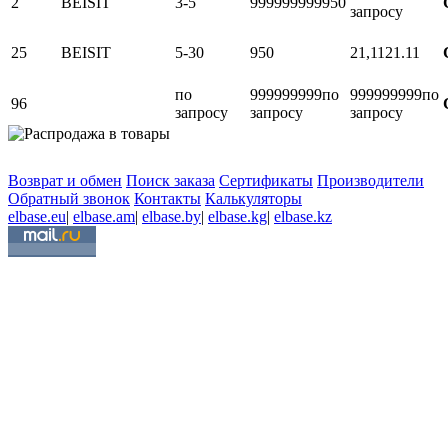
2
BEISIT
3-5
999999999
950
запросу
25
BEISIT
5-30
950
21,11
21.11
по
999999999
по
999999999
по
96
запросу
запросу
запросу
Возврат и обмен
Поиск заказа
Сертификаты
Производители
Обратный звонок
Контакты
Калькуляторы
elbase.eu
|
elbase.am
|
elbase.by
|
elbase.kg
|
elbase.kz