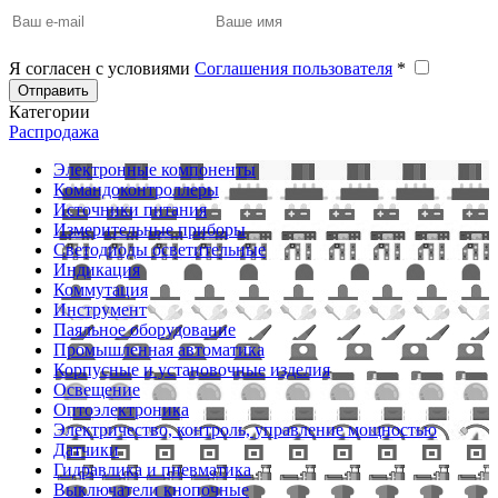
Я согласен с условиями
Соглашения пользователя
*
Отправить
Категории
Распродажа
Электронные компоненты
Командоконтроллеры
Источники питания
Измерительные приборы
Светодиоды осветительные
Индикация
Коммутация
Инструмент
Паяльное оборудование
Промышленная автоматика
Корпусные и установочные изделия
Освещение
Оптоэлектроника
Электричество, контроль, управление мощностью
Датчики
Гидравлика и пневматика
Выключатели кнопочные